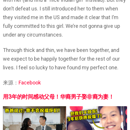
don’t defeat us. I still introduced her to them when
they visited me in the US and made it clear that I’m
fully committed to this girl. We’re not gonna give up
under any circumstances.
Through thick and thin, we have been together, and
we expect to be happily together for the rest of our
lives. I feel so lucky to have found my perfect one.
来源：
Facebook
用3年的时间感动父母！华裔男子娶非裔为妻！