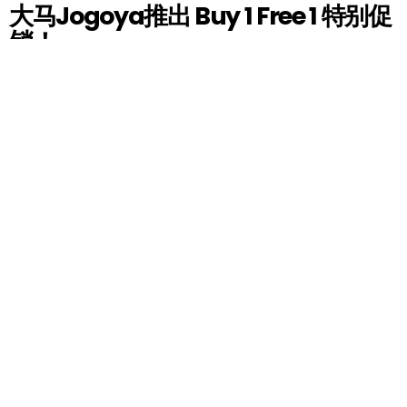
大马Jogoya推出 Buy 1 Free 1 特别促
销！
by
Gemma
7 years ago
全马最大的自助餐Jogoya上閤屋的买一送一大优惠又
回来啦！