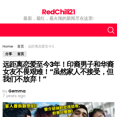
RedChili21
最新，最红，最火辣的新闻尽在这里!
You are here:
Home
首页
远距离恋爱至今3年！印裔男子和华裔女友不畏艰难！“虽然家人不接受，但我们不放弃！”
分享
首页
远距离恋爱至今3年！印裔男子和华裔
女友不畏艰难！“虽然家人不接受，但
我们不放弃！”
by
Gemma
7 years ago