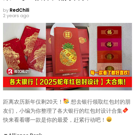
by
RedChili
2 years ago
距离农历新年仅剩20天！
想去银行领取红包封的朋
友们，小编为你整理了各大银行的红包封设计合集
快来看看哪一款是你的最爱，赶紧行动吧！