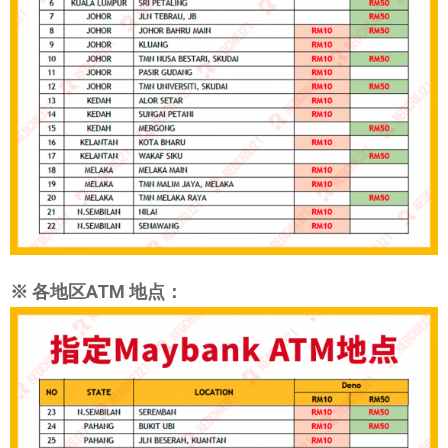
※ 各地区ATM 地点：