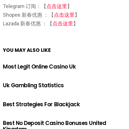
Telegram 订阅：【
点击这里
】
Shopee 新春优惠 ：【
点击这里
】
Lazada 新春优惠 ：【
点击这里
】
YOU MAY ALSO LIKE
Most Legit Online Casino Uk
Uk Gambling Statistics
Best Strategies For Blackjack
Best No Deposit Casino Bonuses United