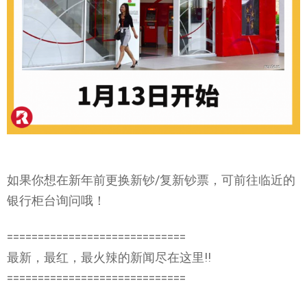
如果你想在新年前更换新钞/复新钞票，可前往临近的
银行柜台询问哦！
=============================
最新，最红，最火辣的新闻尽在这里!!
=============================