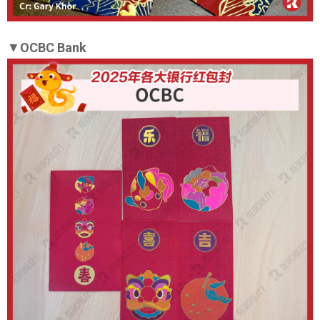
▼
OCBC Bank