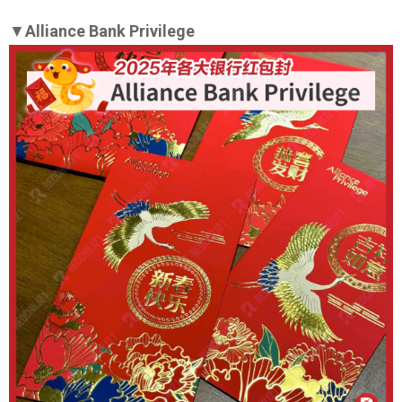
▼
Alliance Bank Privilege