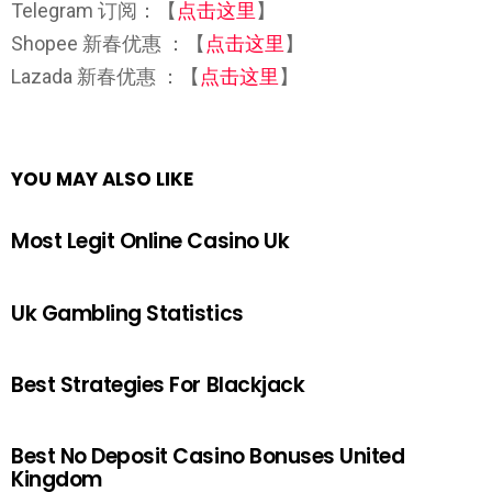
Telegram 订阅：【
点击这里
】
Shopee 新春优惠 ：【
点击这里
】
Lazada 新春优惠 ：【
点击这里
】
YOU MAY ALSO LIKE
Most Legit Online Casino Uk
Uk Gambling Statistics
Best Strategies For Blackjack
Best No Deposit Casino Bonuses United
Kingdom