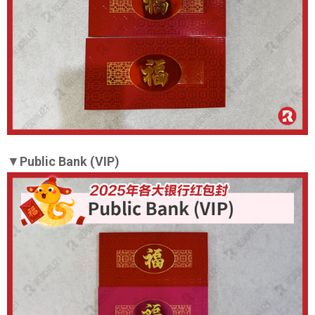
▼
Public Bank (VIP)