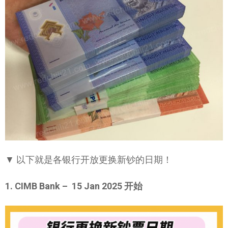
▼ 以下就是各银行开放更换新钞的日期！
1. CIMB Bank –
15 Jan 2025 开始