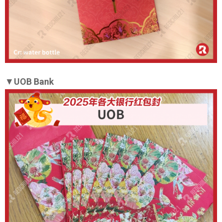
▼
UOB Bank