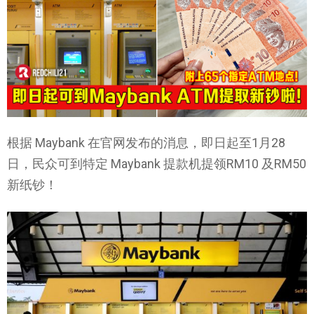
根据 Maybank 在官网发布的消息，即日起至1月28
日，民众可到特定 Maybank 提款机提领RM10 及RM50
新纸钞！