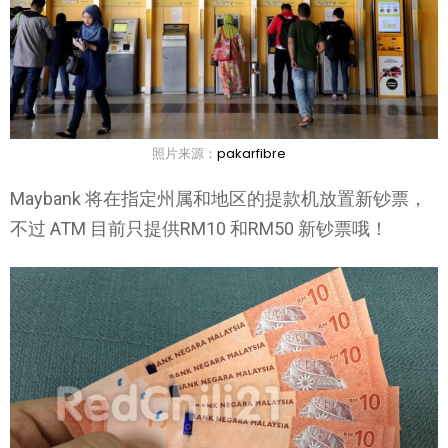
照片来源：
pakarfibre
Maybank 将在指定州属和地区的提款机放置新钞票，
不过 ATM 目前只提供RM10 和RM50 新钞票哦！