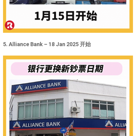
5. Alliance Bank –
18 Jan 2025 开始