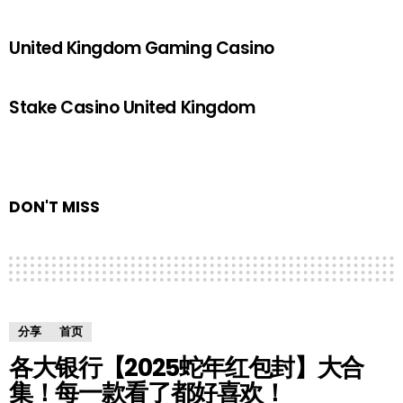
United Kingdom Gaming Casino
Stake Casino United Kingdom
DON'T MISS
分享
首页
各大银行【2025蛇年红包封】大合
集！每一款看了都好喜欢！