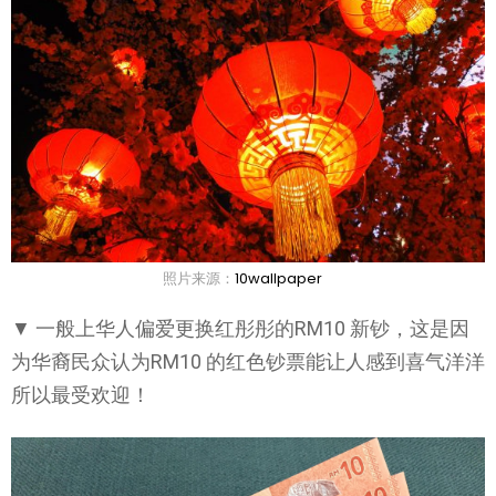
照片来源：
10wallpaper
▼ 一般上华人偏爱更换红彤彤的RM10 新钞，这是因
为华裔民众认为RM10 的红色钞票能让人感到喜气洋洋
所以最受欢迎！