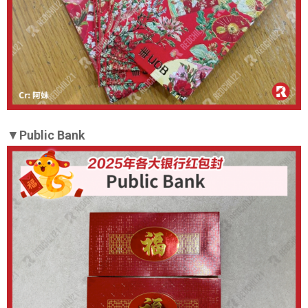
▼
Public Bank