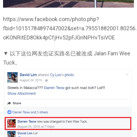
https://www.facebook.com/photo.php?
fbid=10151784897447002&set=a.79551882001.8025
oKONRitED8Okk4pCfjHv52pFJGnNPHvTsiVOE
▼ 以下这位网友也证实路名已被改成 Jalan Fam Wee
Tuck。