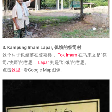
3. Kampung Imam Lapar,
饥饿的
祭司村
这个村子也坐落在登嘉楼，
Tok Imam
在马来文是“祭
司/牧师”的意思，
Lapar
则是“饥饿”的意思。
点击
这里
–看Google Map图像。