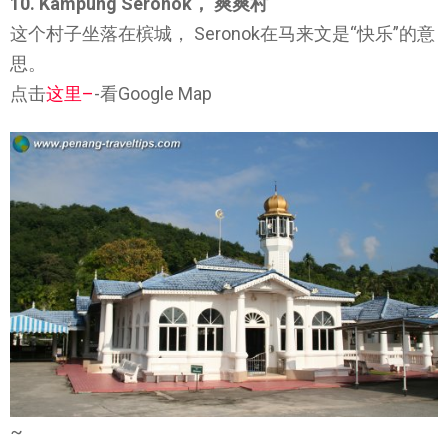
10. Kampung Seronok， 爽爽村
这个村子坐落在槟城， Seronok在马来文是“快乐”的意
思。
点击
这里
–
-看Google Map
~