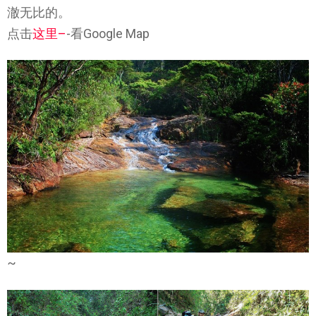
澈无比的。
点击
这里
–
-看Google Map
~