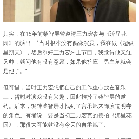
其实，在16年前柴智屏曾邀请王力宏参与《流星花
园》的演出，“当时根本没有偶像演员，我在做《超级
星期天》，然后刚好王力宏来上节目，我觉得他又红
又帅，就问他有没有意愿，如果他答应，男主角就会
是他了。”
但可惜，当时王力宏想把自己的工作重心放在音乐
上，暂时对演戏没有兴趣，因此推掉了柴智屏的邀
约。后来，辗转柴智屏才找到了言承旭来饰演道明寺
的角色。有者说，要是当初王力宏真的接拍《流星花
园》，那很大可能就没有今天的言承旭了。