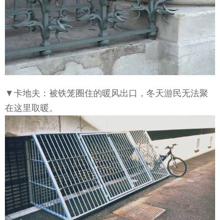
▼卡地夫：被铁笼圈住的暖风出口，冬天游民无法聚
在这里取暖。