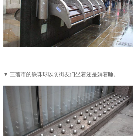
▼ 三藩市的铁珠球以防街友们坐着还是躺着睡。