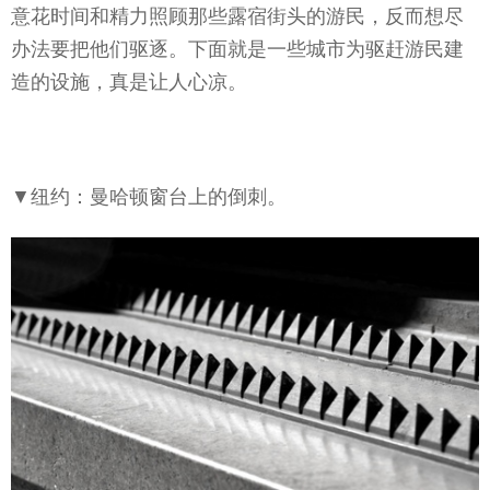
意花时间和精力照顾那些露宿街头的游民，反而想尽
办法要把他们驱逐。下面就是一些城市为驱赶游民建
造的设施，真是让人心凉。
▼纽约：曼哈顿窗台上的倒刺。