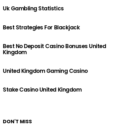
Uk Gambling Statistics
Best Strategies For Blackjack
Best No Deposit Casino Bonuses United
Kingdom
United Kingdom Gaming Casino
Stake Casino United Kingdom
DON'T MISS