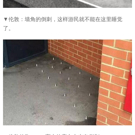
▼伦敦：墙角的倒刺，这样游民就不能在这里睡觉
了。