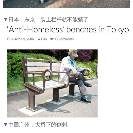
▼日本，东京：装上栏杆就不能躺了
▼中国广州：大桥下的倒刺。