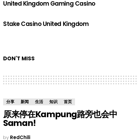
United Kingdom Gaming Casino
Stake Casino United Kingdom
DON'T MISS
分享
新闻
生活
知识
首页
原来停在Kampung路旁也会中
Saman!
by
RedChili