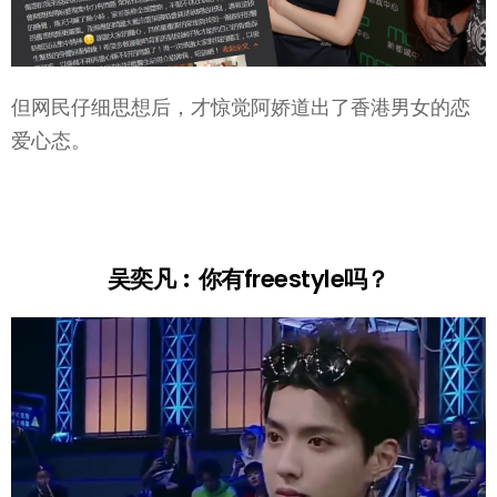
但网民仔细思想后，才惊觉阿娇道出了香港男女的恋
爱心态。
吴奕凡︰你有freestyle吗？