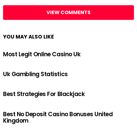
VIEW COMMENTS
YOU MAY ALSO LIKE
Most Legit Online Casino Uk
Uk Gambling Statistics
Best Strategies For Blackjack
Best No Deposit Casino Bonuses United
Kingdom