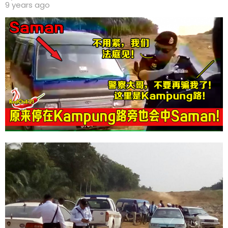
9 years ago