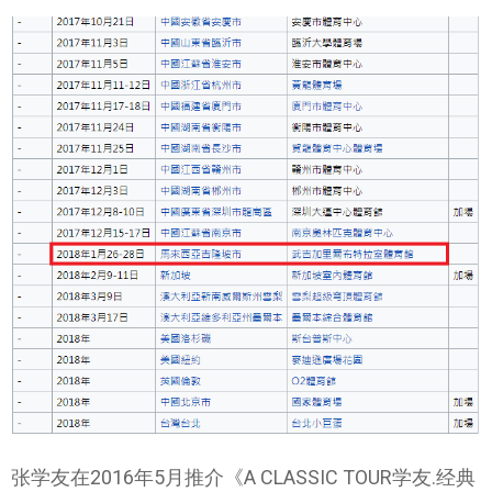
张学友在2016年5月推介《A CLASSIC TOUR学友.经典