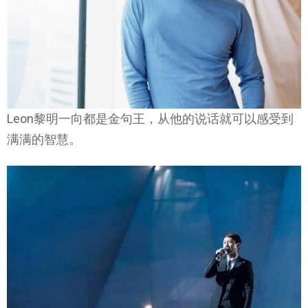
Leon黎明一向都是金句王，从他的说话就可以感受到
满满的智慧。