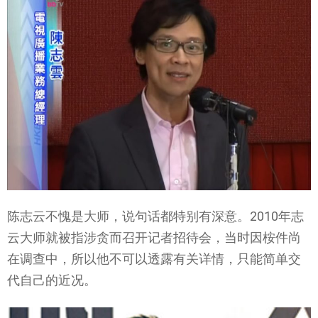
陈志云不愧是大师，说句话都特别有深意。2010年志
云大师就被指涉贪而召开记者招待会，当时因桉件尚
在调查中，所以他不可以透露有关详情，只能简单交
代自己的近况。