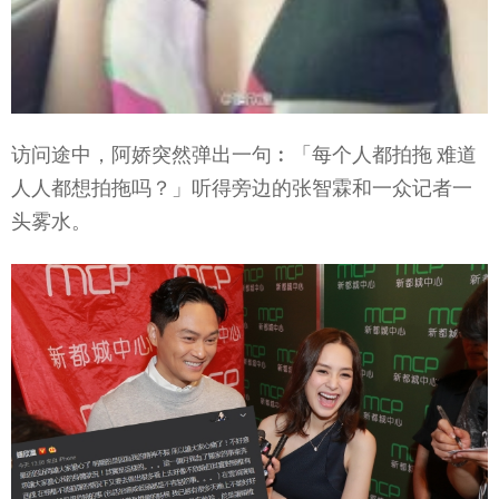
访问途中，阿娇突然弹出一句︰「每个人都拍拖 难道
人人都想拍拖吗？」听得旁边的张智霖和一众记者一
头雾水。