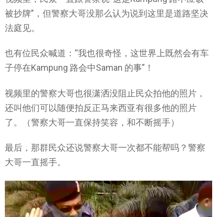
被抄牌”，但警察大哥没那么认为说到这里是道路坚决
法庭见。
也有位民众喊道：“我也很奇怪，这世界上既然会有车
子停在Kampung 路会中Saman 的事”！
视频里的警察大哥也很潇洒没阻止民众拍他的照片，
还叫他们可以随便拍反正马来西亚有很多他的照片
了。（警察大哥一直保持笑容，和不断摇手）
最后，那群民众还说警察大哥一次都不能帮吗？警察
大哥一直摇手。