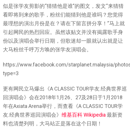
似是张学友剪影的“猜猜他是谁”的图文，发文“来猜猜
看即将到来的歌手，粉丝们能猜到他是谁吗？您觉得
最理想的演出月份是在？请在下留言拼分享！”马上就
引起网民的热烈回应。虽然该贴文并没有揭露歌手身
份以及演唱会举行日期，但歌迷却一眼就认出就是让
大马粉丝千呼万方唤的张学友演唱会。
https://www.facebook.com/starplanet.malaysia/pho
type=3
更有网民立马爆出《A CLASSIC TOUR学友.经典世界巡
回演唱会》会在2018年1月26、27及28日于1月2018
年在Axiata Arena举行，而查看《A CLASSIC TOUR学
友.经典世界巡回演唱会》
维基百科 Wikipedia
最新资
料也清楚列明，大马站正是落在这个日期！