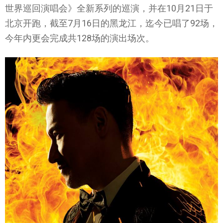
世界巡回演唱会》全新系列的巡演，并在10月21日于
北京开跑，截至7月16日的黑龙江，迄今已唱了92场，
今年内更会完成共128场的演出场次。