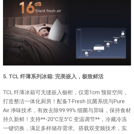
5. TCL 纤薄系列冰箱: 完美嵌入，极致鲜活
TCL 纤薄冰箱可无缝嵌入橱柜，仅需1cm 预留空间，
打造整洁一体化厨房！配备T-Fresh 抗菌系统与Pure
Air 净味技术，有效去除99.99% 细菌与异味，保持食材
持久新鲜！支持**-20°C至5°C 变温调节**，冷藏冷冻
一键切换，满足多样储存需求。搭载双变频技术，实