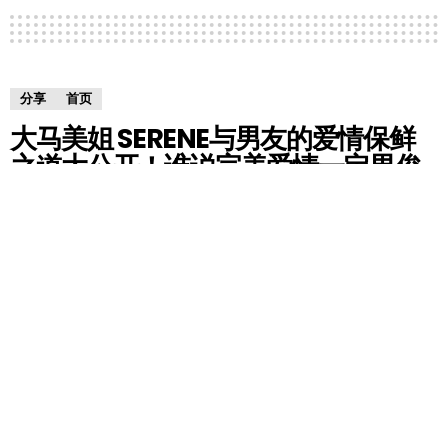
分享
首页
大马美姐 SERENE与男友的爱情保鲜
之道大公开！谁说完美爱情一定男俊
女俏？赶紧学学他们吧！
by
RedChili
9 years ago