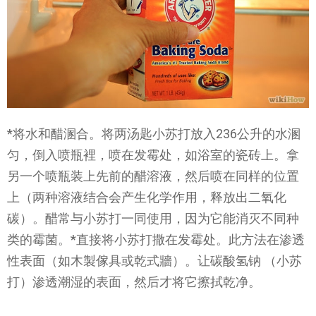
*将水和醋溷合。将两汤匙小苏打放入236公升的水溷
匀，倒入喷瓶裡，喷在发霉处，如浴室的瓷砖上。拿
另一个喷瓶装上先前的醋溶液，然后喷在同样的位置
上（两种溶液结合会产生化学作用，释放出二氧化
碳）。醋常与小苏打一同使用，因为它能消灭不同种
类的霉菌。*直接将小苏打撒在发霉处。此方法在渗透
性表面（如木製傢具或乾式牆）。让碳酸氢钠 （小苏
打）渗透潮湿的表面，然后才将它擦拭乾净。