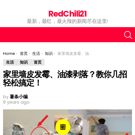
RedChili21
最新，最红，最火辣的新闻尽在这里!
You are here:
Home
首页
生活
知识
家里墙皮发霉、油漆剥落？教你几招轻松搞定！
生活
知识
首页
家里墙皮发霉、油漆剥落？教你几招
轻松搞定！
by
薯条小编
9 years ago