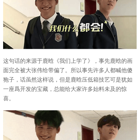
这句话的来源于鹿晗《我们上学了》，事先鹿晗的画
面完全被大张伟给带偏了。所以事先许多人都喊他傻
狍子，话虽然这样说，但是鹿晗压低箱技艺可是犹如
一座爲开发的宝藏，总能给大家许多始料未及的惊
喜。