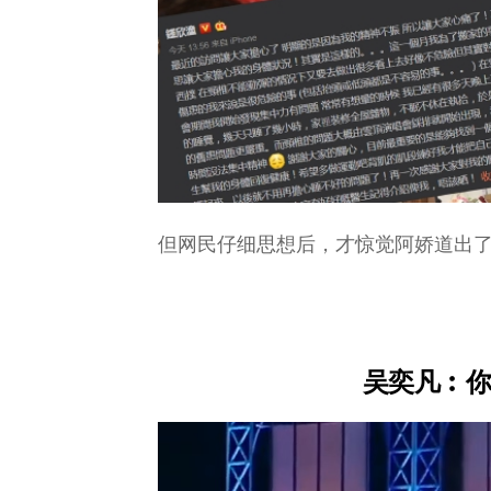
但网民仔细思想后，才惊觉阿娇道出
吴奕凡︰你有