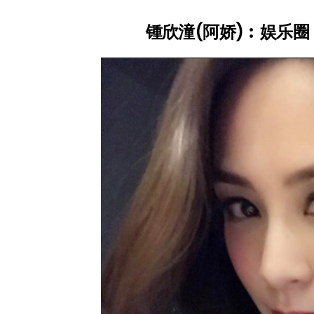
锺欣潼(阿娇)︰娱乐圈 [金