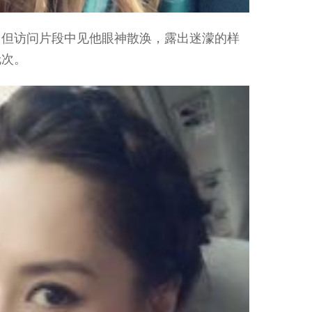
，但访问片段中见他眼神散涣，露出迷濛的样
伦次。