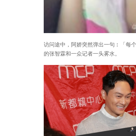
访问途中，阿娇突然弹出一句︰「每个
的张智霖和一众记者一头雾水。