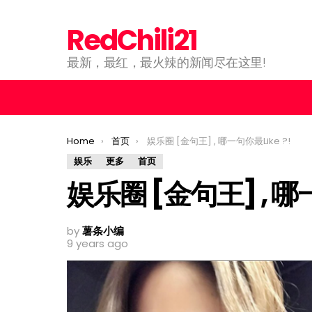
RedChili21
最新，最红，最火辣的新闻尽在这里!
You are here:
Home
首页
娱乐圈 [金句王] , 哪一句你最Like ?!
娱乐
更多
首页
娱乐圈 [金句王] , 哪一
by
薯条小编
9 years ago