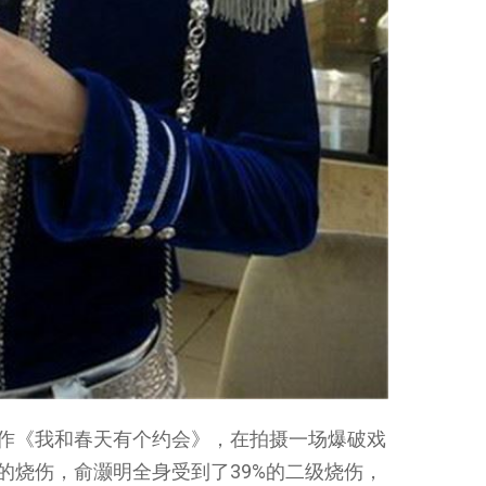
起合作《我和春天有个约会》，在拍摄一场爆破戏
严重的烧伤，俞灏明全身受到了39%的二级烧伤，