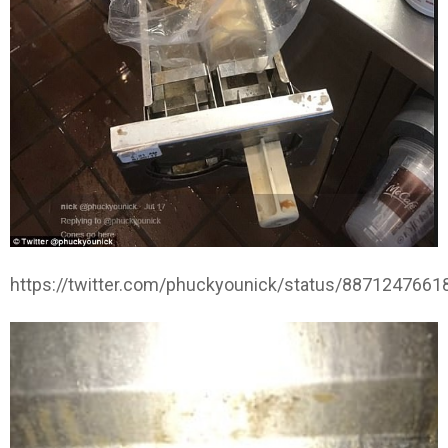
https://twitter.com/phuckyounick/status/887124766