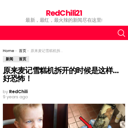
RedChili21
最新，最红，最火辣的新闻尽在这里!
You are here:
Home
首页
原来麦记雪糕机拆开的时候是这样…好恐怖！
新闻
首页
原来麦记雪糕机拆开的时候是这样…
好恐怖！
by
RedChili
9 years ago