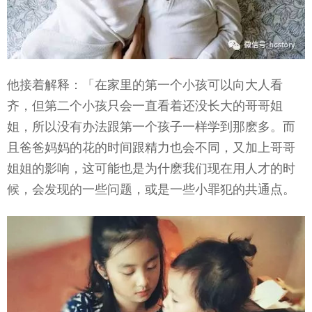
他接着解释：「在家里的第一个小孩可以向大人看
齐，但第二个小孩只会一直看着还没长大的哥哥姐
姐，所以没有办法跟第一个孩子一样学到那麽多。而
且爸爸妈妈的花的时间跟精力也会不同，又加上哥哥
姐姐的影响，这可能也是为什麽我们现在用人才的时
候，会发现的一些问题，或是一些小罪犯的共通点。