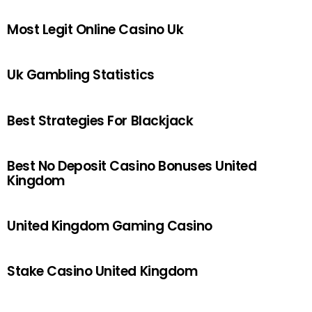
Most Legit Online Casino Uk
Uk Gambling Statistics
Best Strategies For Blackjack
Best No Deposit Casino Bonuses United
Kingdom
United Kingdom Gaming Casino
Stake Casino United Kingdom