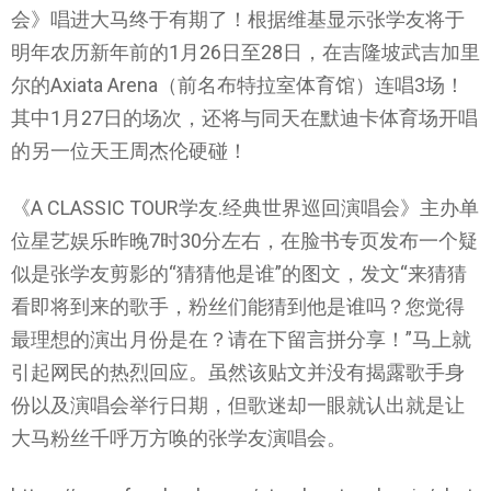
会》唱进大马终于有期了！根据维基显示张学友将于
明年农历新年前的1月26日至28日，在吉隆坡武吉加里
尔的Axiata Arena（前名布特拉室体育馆）连唱3场！
其中1月27日的场次，还将与同天在默迪卡体育场开唱
的另一位天王周杰伦硬碰！
《A CLASSIC TOUR学友.经典世界巡回演唱会》主办单
位星艺娱乐昨晚7时30分左右，在脸书专页发布一个疑
似是张学友剪影的“猜猜他是谁”的图文，发文“来猜猜
看即将到来的歌手，粉丝们能猜到他是谁吗？您觉得
最理想的演出月份是在？请在下留言拼分享！”马上就
引起网民的热烈回应。虽然该贴文并没有揭露歌手身
份以及演唱会举行日期，但歌迷却一眼就认出就是让
大马粉丝千呼万方唤的张学友演唱会。