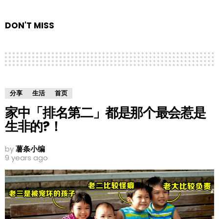
DON'T MISS
分享
生活
首页
家中「排名第二」都是那个最会惹是
生非的?！
by
薯条小编
9 years ago