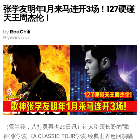
张学友明年1月来马连开3场！127硬碰
天王周杰伦！
by
RedChili
9 years ago
（雪兰莪．八打灵再也29日讯）让人引颈长盼的“歌
神”张学友《A CLASSIC TOUR学友.经典世界巡回演唱