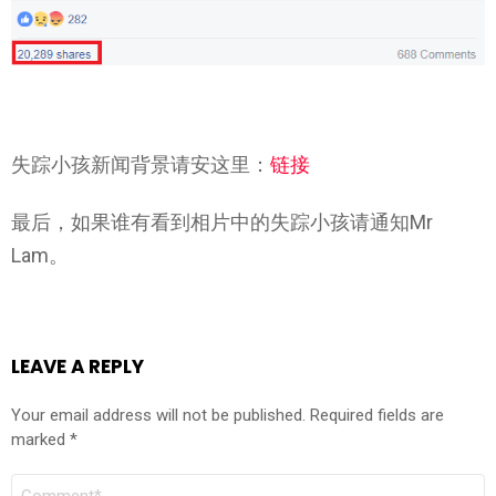
失踪小孩新闻背景请安这里：
链接
最后，如果谁有看到相片中的失踪小孩请通知Mr
Lam。
LEAVE A REPLY
Your email address will not be published.
Required fields are
marked
*
COMMENT