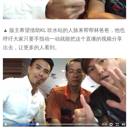
▲ 版主希望借助KL 吹水站的人脉来帮帮林爸爸，他也
呼吁大家只要手指动一动就能把这个直播的视频分享
出去，让更多的人看到。