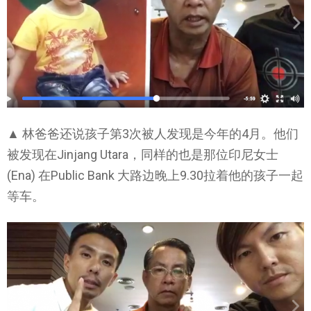
▲ 林爸爸还说孩子第3次被人发现是今年的4月。他们
被发现在Jinjang Utara，同样的也是那位印尼女士
(Ena) 在Public Bank 大路边晚上9.30拉着他的孩子一起
等车。