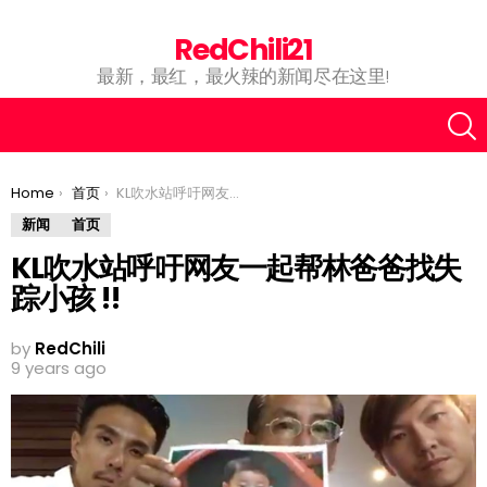
RedChili21
最新，最红，最火辣的新闻尽在这里!
You are here:
Home
首页
KL吹水站呼吁网友一起帮林爸爸找失踪小孩 !!
新闻
首页
KL吹水站呼吁网友一起帮林爸爸找失
踪小孩 !!
by
RedChili
9 years ago