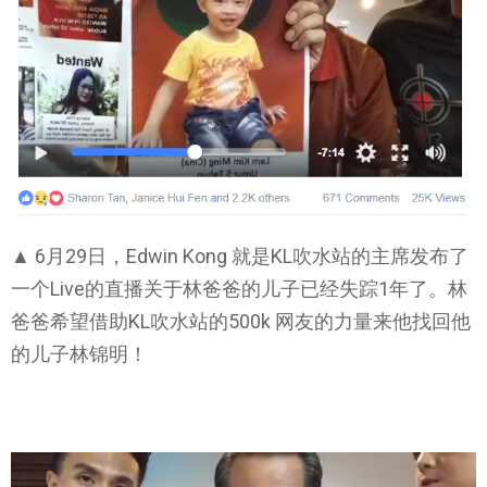
▲ 6月29日，Edwin Kong 就是KL吹水站的主席发布了
一个Live的直播关于林爸爸的儿子已经失踪1年了。林
爸爸希望借助KL吹水站的500k 网友的力量来他找回他
的儿子林锦明！