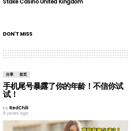
Stake Casino United Kingdom
DON'T MISS
分享
首页
手机尾号暴露了你的年龄！不信你试
试！
by
RedChili
9 years ago