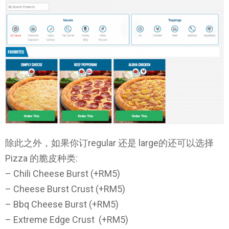
除此之外，如果你订regular 还是 large的还可以选择
Pizza 的脆皮种类:
– Chili Cheese Burst (+RM5)
– Cheese Burst Crust (+RM5)
– Bbq Cheese Burst (+RM5)
– Extreme Edge Crust (+RM5)