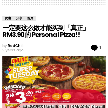
优惠
分享
首页
一定要这么做才能买到「真正」
RM3.90的 Personal Pizza!!
by
RedChili
Co
1
9 years ago