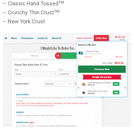
TM
– Classic Hand Tossed
TM
– Crunchy Thin Crust
– New York Crust