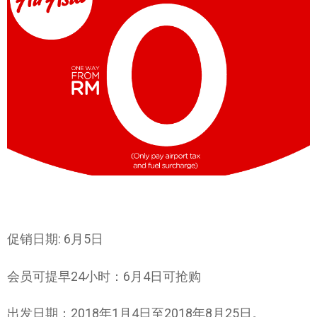
促销日期: 6月5日
会员可提早24小时：6月4日可抢购
出发日期：2018年1月4日至2018年8月25日。