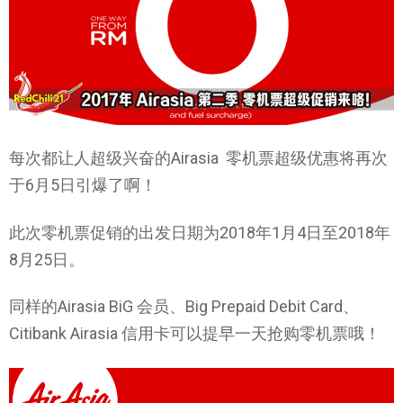
每次都让人超级兴奋的Airasia 零机票超级优惠将再次
于6月5日引爆了啊！
此次零机票促销的出发日期为2018年1月4日至2018年
8月25日。
同样的Airasia BiG 会员、Big Prepaid Debit Card、
Citibank Airasia 信用卡可以提早一天抢购零机票哦！