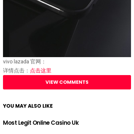
vivo lazada 官网：
详情点击：
点击这里
VIEW COMMENTS
YOU MAY ALSO LIKE
Most Legit Online Casino Uk