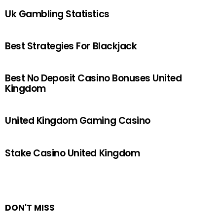
Uk Gambling Statistics
Best Strategies For Blackjack
Best No Deposit Casino Bonuses United
Kingdom
United Kingdom Gaming Casino
Stake Casino United Kingdom
DON'T MISS