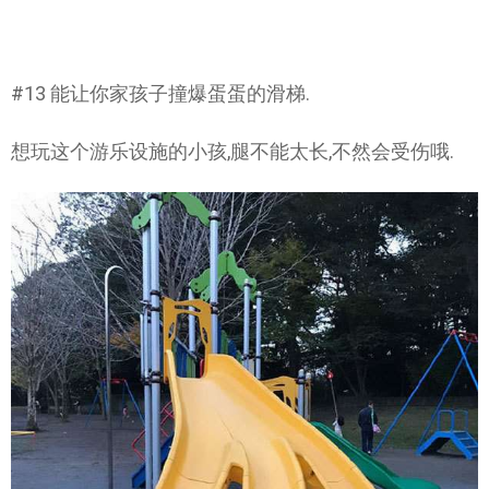
#13 能让你家孩子撞爆蛋蛋的滑梯.
想玩这个游乐设施的小孩,腿不能太长,不然会受伤哦.