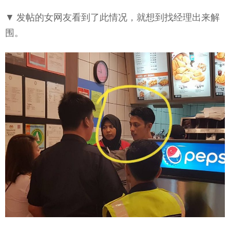
▼ 发帖的女网友看到了此情况，就想到找经理出来解
围。