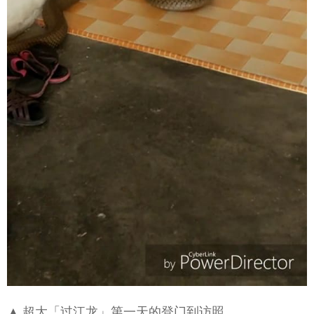
▲ 超大「过江龙」第一天的登门到访照。