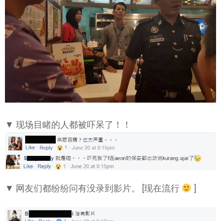
▼ 现场目睹的人都被吓呆了！！
▼ 网友们都纷纷问有没录到影片。 [现在流行
]