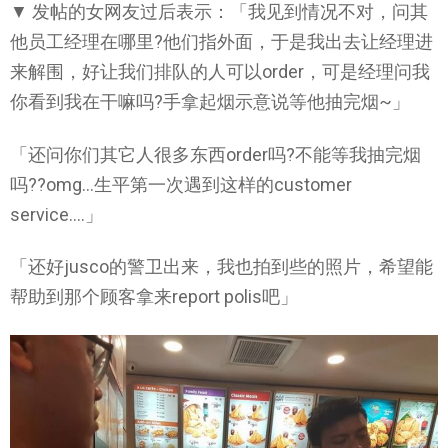
▼ 发帖的女网友过后表示：「我见到情况不对，问其
他员工经理在哪里?他们指外面，于是我出去让经理进
来解围，好让我们排队的人可以order，可是经理问我
你看到我在干嘛吗?手拿起烟示意说等他抽完烟~」
「还问你们其它人很多东西order吗?不能等我抽完烟
吗??omg…生平第一次遇到这样的customer
service….」
「还好jusco的警卫出来，我也拍到些的照片，希望能
帮助到那个顾客拿来report polis吧」