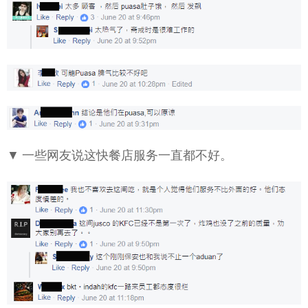
▼ 一些网友说这快餐店服务一直都不好。