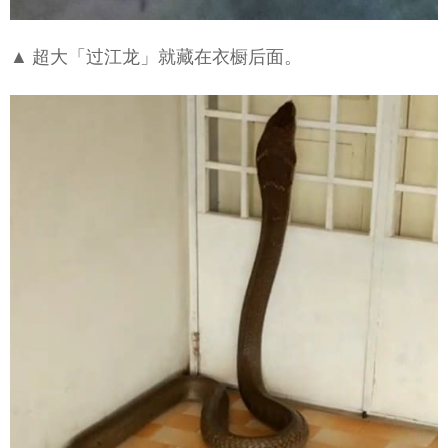
▲ 超大「过江龙」就藏在衣橱后面。