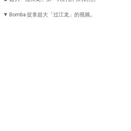
▼ Bomba 捉拿超大「过江龙」的视频。