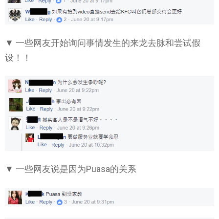
▼ 一些网友开始询问事情发生的来龙去脉和尝试假
设！！
▼ 一些网友说是因为Puasa的关系