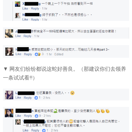
▼ 网友们纷纷都说这蛇好善良。（那建议你们去领养
一条试试看!!）