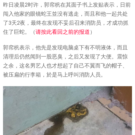
昨日凌晨2时许，郭帟杋在其面子书上发贴表示，日前
闯入他家的眼镜蛇王並没有逃走，而且和他一起共处
了3天2夜，最终在发现不妥后召来消防员，才成功抓
住了巨蛇。（
请按此看回之前的报道
）
郭帟杋表示，他先是发现电脑桌下有不明液体，而且
清理后仍然闻到一股恶臭，之后又发现了大便。震惊
之余，这名男艺人也才想起了自己不翼而飞的帽子、
被压扁的行李箱，於是马上呼叫消防人员。