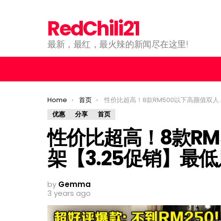
RedChili21
最新，最红，最火辣的新闻尽在这里!
You are here:
Home
首页
性价比超高！8款RM500以下高颜值双人床架【3.25促销】最低只需RM188起！
优惠
分享
首页
性价比超高！8款RM
架【3.25促销】最低
by
Gemma
3 years ago