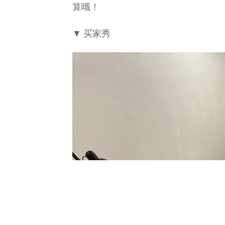
算哦！
▼ 买家秀