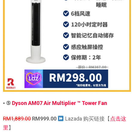
▪ ⑤
Dyson AM07 Air Multiplier ™ Tower Fan
RM1,889.00
RM999.00
Lazada 购买链接【
点击这
里
】