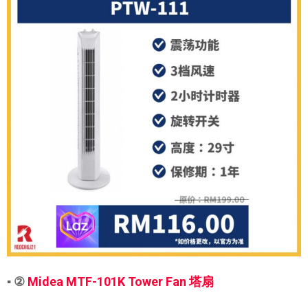
▪ ②
Midea MTF-101K Tower Fan 塔扇