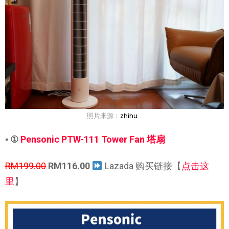
照片来源：
zhihu
▪ ①
Pensonic PTW-111 Tower Fan 塔扇
RM199.00
RM116.00
Lazada 购买链接【
点击这
里
】