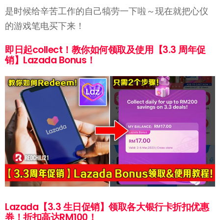
是时候给辛苦工作的自己犒劳一下啦～现在就把心仪
的游戏笔电买下来！
即日起collect！教你如何领取及使用【3.3 周年促
销】Lazada Bonus！
Lazada【3.3 生日促销】领取各大银行卡折扣优惠
券！折扣高达RM100！