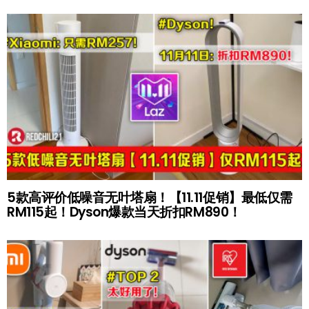
5款高评价低噪音无叶塔扇！【11.11促销】最低仅需
RM115起！Dyson爆款当天折扣RM890！