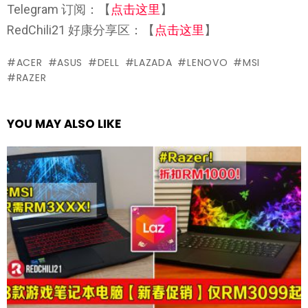
Telegram 订阅：【
点击这里
】
RedChili21 好康分享区：【
点击这里
】
ACER
ASUS
DELL
LAZADA
LENOVO
MSI
RAZER
YOU MAY ALSO LIKE