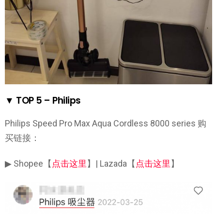
▼ TOP 5 – Philips
Philips Speed Pro Max Aqua Cordless 8000 series 购
买链接：
▶ Shopee【
点击这里
】| Lazada【
点击这里
】