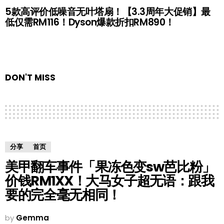
5款高评价低噪音无叶塔扇！【3.3周年大促销】最
低仅需RM116！Dyson爆款折扣RM890！
DON'T MISS
分享
首页
美甲翻车事件「果冻色变sw芭比粉」
价钱RM1XX！大马女子超无语：跟我
要的完全毫无相同！
by
Gemma