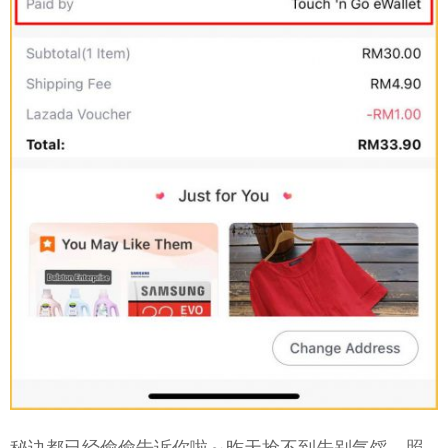
秘诀都已经偷偷告诉你啦～昨天抢不到先别气馁，照