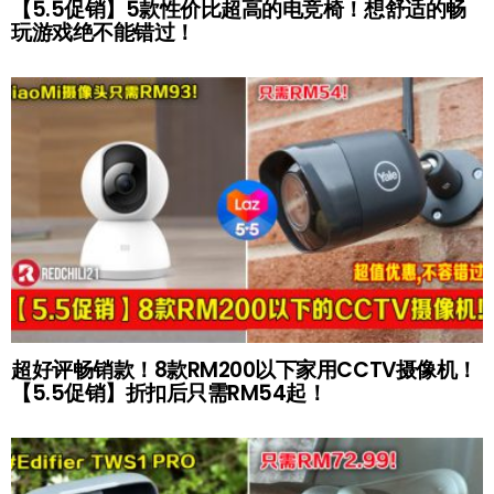
【5.5促销】5款性价比超高的电竞椅！想舒适的畅
玩游戏绝不能错过！
超好评畅销款！8款RM200以下家用CCTV摄像机！
【5.5促销】折扣后只需RM54起！