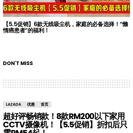
【5.5促销】6款无线吸尘机，家庭的必备选择！“懒
惰癌患者”的福利！
DON'T MISS
LAZADA
优惠
首页
超好评畅销款！8款RM200以下家用
CCTV摄像机！【5.5促销】折扣后只
需RM54起！