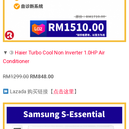
▼
③
Haier Turbo Cool Non Inverter 1.0HP Air
Conditioner
RM1299.00
RM848.00
Lazada 购买链接【
点击这里
】