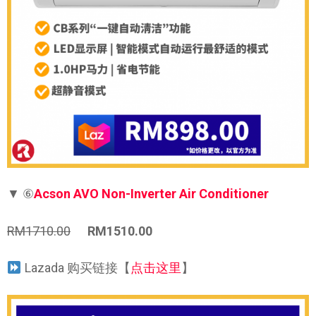
▼
⑥
Acson AVO Non-Inverter Air Conditioner
RM1710.00
RM1510.00
Lazada 购买链接【
点击这里
】