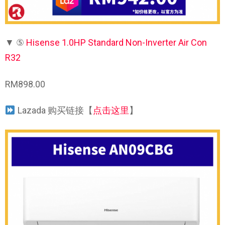
▼
⑤
Hisense 1.0HP Standard Non-Inverter Air Con
R32
RM898.00
Lazada 购买链接【
点击这里
】