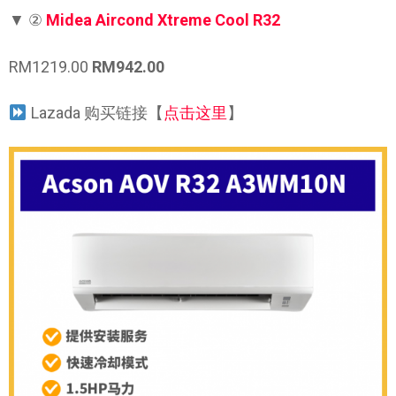
▼
②
Midea Aircond Xtreme Cool R32
RM1219.00
RM942.00
Lazada 购买链接【
点击这里
】