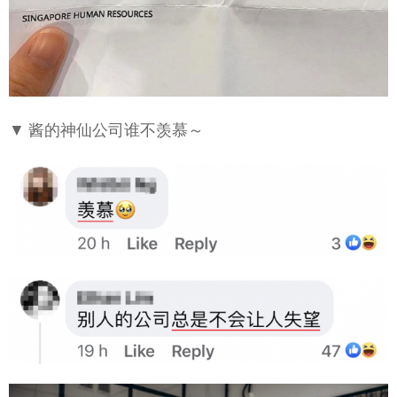
▼ 酱的神仙公司谁不羡慕～