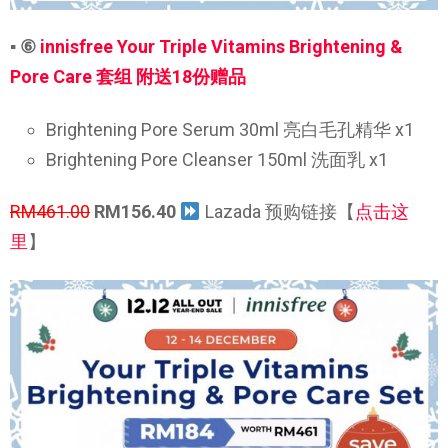
▪ ⑥
innisfree Your Triple Vitamins Brightening &
Pore Care 套组 附送18份赠品
Brightening Pore Serum 30ml 亮白毛孔精华 x1
Brightening Pore Cleanser 150ml 洗面乳 x1
RM461.00
RM156.40
Lazada 预购链接【
点击这
里
】