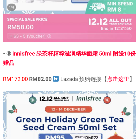
▪ ⑨
innisfree 绿茶籽精粹滋润精华面霜 50ml 附送10份
赠品
RM172.00
RM82.00
Lazada 预购链接【
点击这里
】