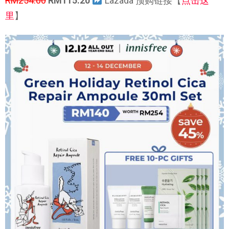
RM254.00
RM115.20
Lazada 预购链接【
点击这
里
】