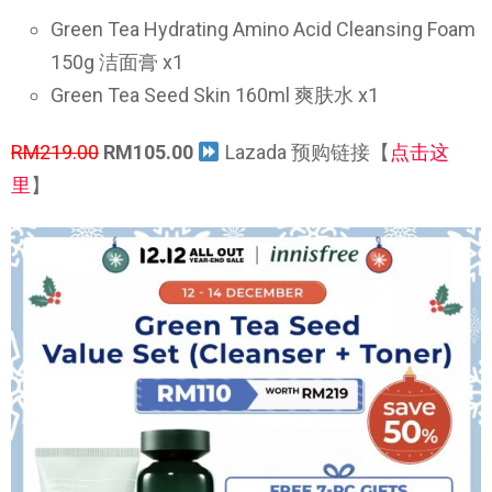
Green Tea Hydrating Amino Acid Cleansing Foam
150g 洁面膏 x1
Green Tea Seed Skin 160ml 爽肤水 x1
RM219.00
RM105.00
Lazada 预购链接【
点击这
里
】