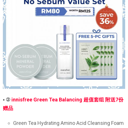
▪
②
innisfree Green Tea Balancing 超值套组 附送7份
赠品
Green Tea Hydrating Amino Acid Cleansing Foam