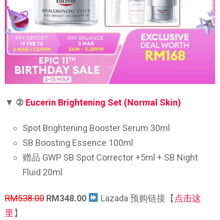
▼
②
Eucerin Brightening Set (Normal Skin)
Spot Brightening Booster Serum 30ml
SB Boosting Essence 100ml
赠品 GWP SB Spot Corrector +5ml + SB Night
Fluid 20ml
RM538.00
RM348.00
Lazada 预购链接【
点击这
里
】