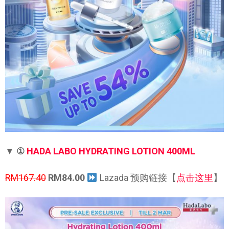
▼
①
HADA LABO HYDRATING LOTION 400ML
RM167.40
RM84.00
Lazada 预购链接【
点击这里
】