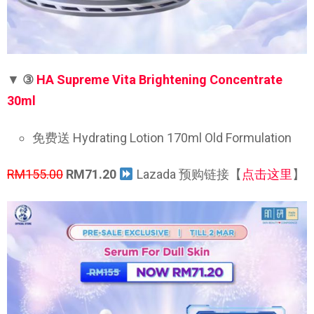
▼
③
HA Supreme Vita Brightening Concentrate
30ml
免费送 Hydrating Lotion 170ml Old Formulation
RM155.00
RM71.20
Lazada 预购链接【
点击这里
】