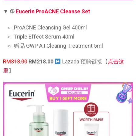
▼
③
Eucerin ProACNE Cleanse Set
ProACNE Cleansing Gel 400ml
Triple Effect Serum 40ml
赠品 GWP A.I Clearing Treatment 5ml
RM313.00
RM218.00
Lazada 预购链接【
点击这
里
】