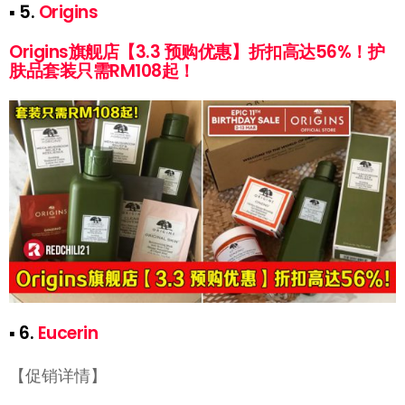
▪ 5.
Origins
Origins旗舰店【3.3 预购优惠】折扣高达56%！护
肤品套装只需RM108起！
▪ 6.
Eucerin
【促销详情】