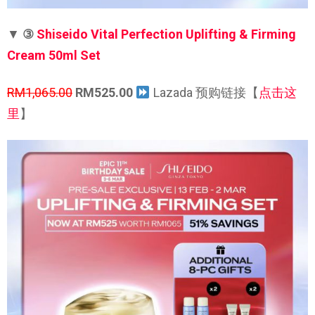
▼
③
Shiseido Vital Perfection Uplifting & Firming
Cream 50ml Set
RM1,065.00
RM525.00
Lazada 预购链接【
点击这
里
】