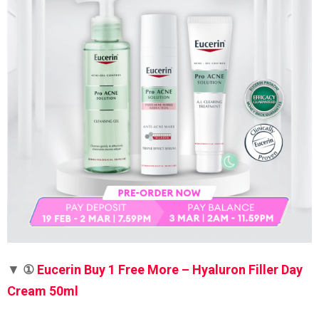
▼
①
Eucerin Buy 1 Free More – Hyaluron Filler Day
Cream 50ml