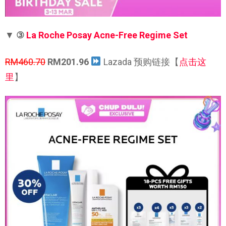
▼
③
La Roche Posay Acne-Free Regime Set
RM460.70
RM201.96
Lazada 预购链接【
点击这
里
】