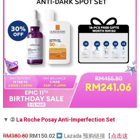
▼
②
La Roche Posay Anti-Imperfection Set
RM380.80
RM150.02
Lazada 预购链接【
点击这