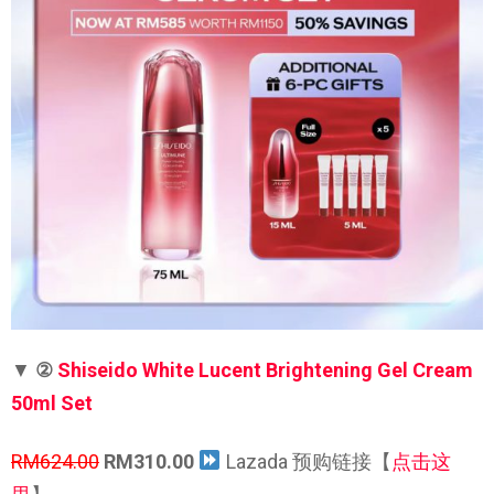
▼
②
Shiseido White Lucent Brightening Gel Cream
50ml Set
RM624.00
RM310.00
Lazada 预购链接【
点击这