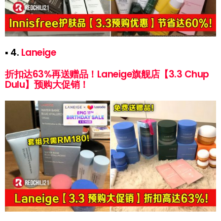
▪ 4.
Laneige
折扣达63%再送赠品！Laneige旗舰店【3.3 Chup
Dulu】预购大促销！