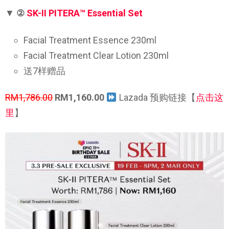
▼
②
SK-II PITERA™ Essential Set
Facial Treatment Essence 230ml
Facial Treatment Clear Lotion 230ml
送7样赠品
RM1,786.00
RM1,160.00
Lazada 预购链接【
点击这
里
】