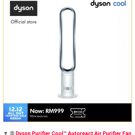
▼
⑤
Dyson Purifier Cool™ Autoreact Air Purifier Fan