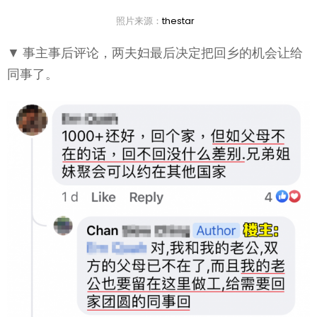
照片来源：
thestar
▼ 事主事后评论，两夫妇最后决定把回乡的机会让给
同事了。