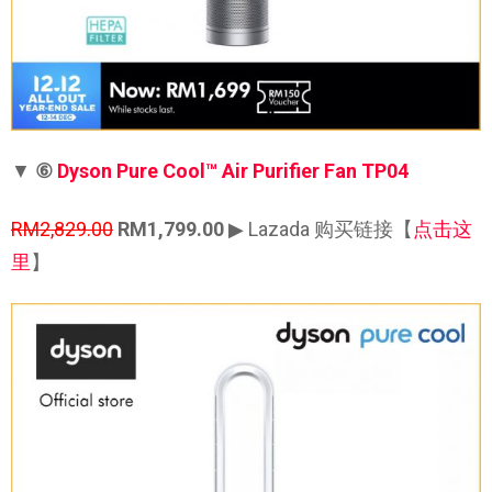
▼
⑥
Dyson Pure Cool™ Air Purifier Fan TP04
RM2,829.00
RM1,799.00
▶ Lazada 购买链接【
点击这
里
】