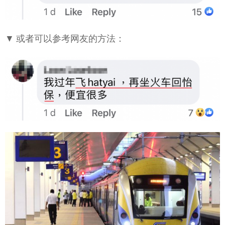
▼ 或者可以参考网友的方法：