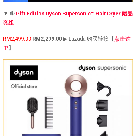
▼
⑧
Gift Edition Dyson Supersonic™ Hair Dryer 赠品
套组
RM2,499.00
RM2,299.00
▶ Lazada 购买链接【
点击这
里
】