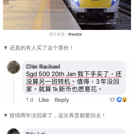
照片来源：
thestar
▼ 还真的有人买了这个票价！
▼ 疫情两年没回家了，这次再贵都要回去！