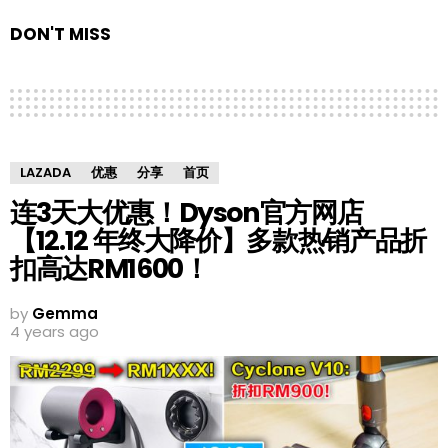
DON'T MISS
LAZADA
优惠
分享
首页
连3天大优惠！Dyson官方网店
【12.12 年终大降价】多款热销产品折
扣高达RM1600！
by
Gemma
4 years ago