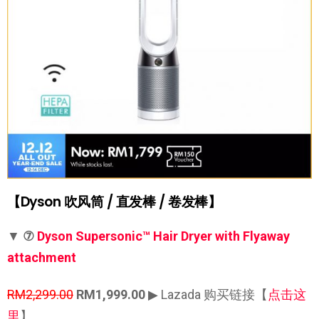
【Dyson 吹风筒 / 直发棒 / 卷发棒】
▼
⑦
Dyson Supersonic™ Hair Dryer with Flyaway
attachment
RM2,299.00
RM1,999.00
▶ Lazada 购买链接【
点击这
里
】