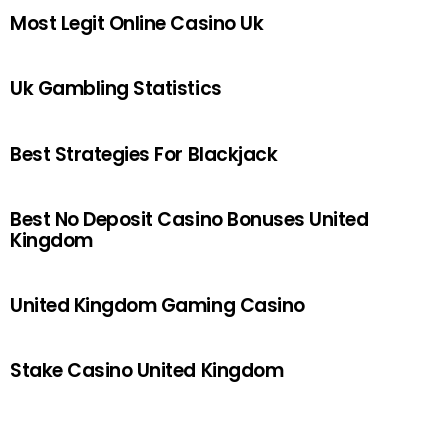
Most Legit Online Casino Uk
Uk Gambling Statistics
Best Strategies For Blackjack
Best No Deposit Casino Bonuses United
Kingdom
United Kingdom Gaming Casino
Stake Casino United Kingdom