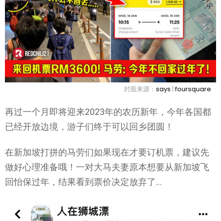
封面来源：
says
|
foursquare
再过一个月即将迎来2023年的农历新年，今年各国都
已经开放边境，游子们终于可以回乡团圆！
在新加坡打拼的马劳们如果现在才要订机票，建议先
做好心理准备哦！一对大马夫妻原本想要从新加坡飞
回怡保过年，结果看到票价决定放弃了…