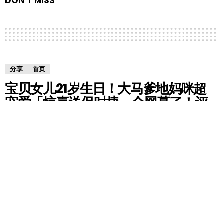
DON'T MISS
分享
首页
宝贝女儿21岁生日！大马爹地妈咪超
宠爱「惊喜送保时捷」全网慕了！评
论区：我现在就要去投胎！
by
Gemma
4 years ago