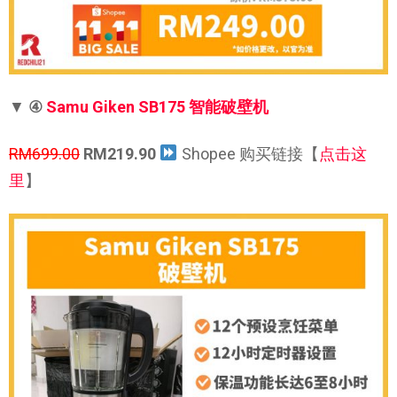
▼
④
Samu Giken SB175 智能破壁机
RM699.00
RM219.90
Shopee 购买链接【
点击这
里
】