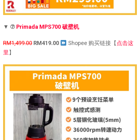
▼
⑦
Primada MPS700 破壁机
RM1,499.00
RM419.00
Shopee 购买链接【
点击这
里
】