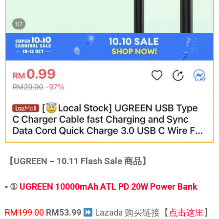
【UGREEN – 10.11 Flash Sale 商品】
▪
①
UGREEN 10000mAh ATL PD 20W Power Bank
RM199.00
RM53.99
Lazada 购买链接【
点击这里
】