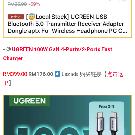
▪
③
UGREEN 100W GaN 4-Ports/2-Ports Fast
Charger
RM399.00
RM176.00
Lazada 购买链接【
点击这
里
】