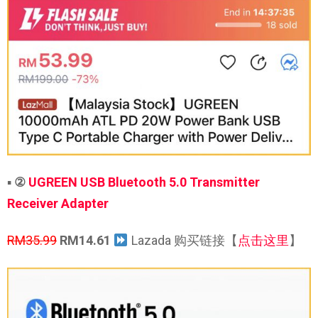
▪
②
UGREEN USB Bluetooth 5.0 Transmitter
Receiver Adapter
RM35.99
RM14.61
Lazada 购买链接【
点击这里
】