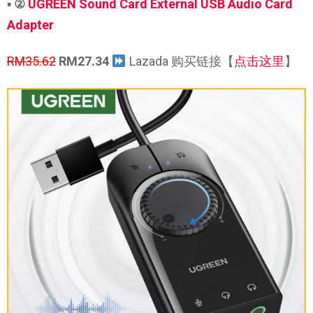
▪
②
UGREEN Sound Card External USB Audio Card
Adapter
RM35.62
RM27.34
Lazada 购买链接【
点击这里
】