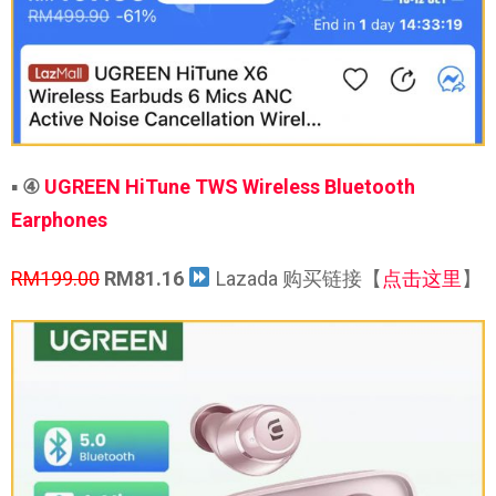
▪
④
UGREEN HiTune TWS Wireless Bluetooth
Earphones
RM199.00
RM81.16
Lazada 购买链接【
点击这里
】