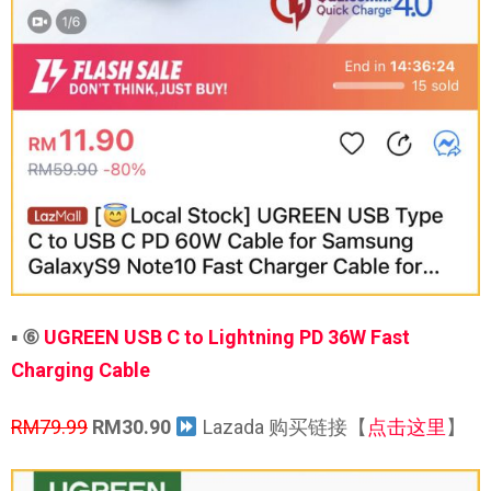
▪
⑥
UGREEN USB C to Lightning PD 36W Fast
Charging Cable
RM79.99
RM30.90
Lazada 购买链接【
点击这里
】