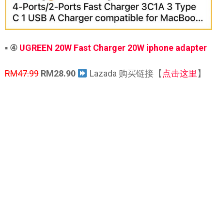
▪
④
UGREEN 20W Fast Charger 20W iphone adapter
RM47.99
RM28.90
Lazada 购买链接【
点击这里
】