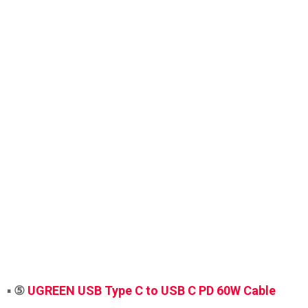
▪
⑤
UGREEN USB Type C to USB C PD 60W Cable