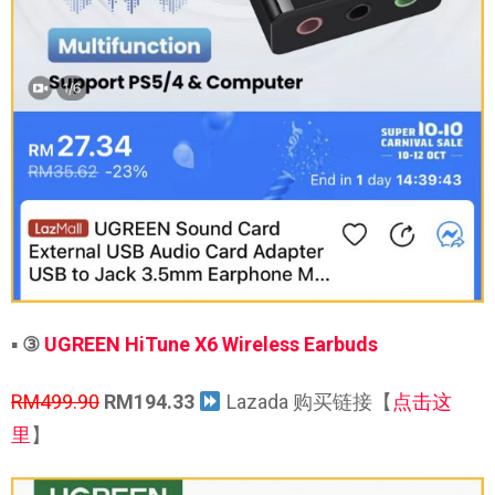
▪
③
UGREEN HiTune X6 Wireless Earbuds
RM499.90
RM194.33
Lazada 购买链接【
点击这
里
】