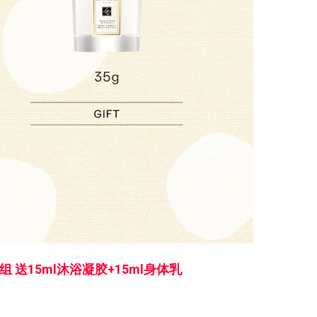
 香水套组 送15ml沐浴凝胶+15ml身体乳