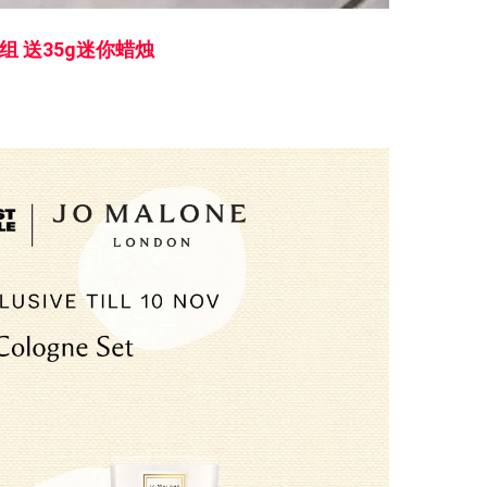
香水套组 送35g迷你蜡烛