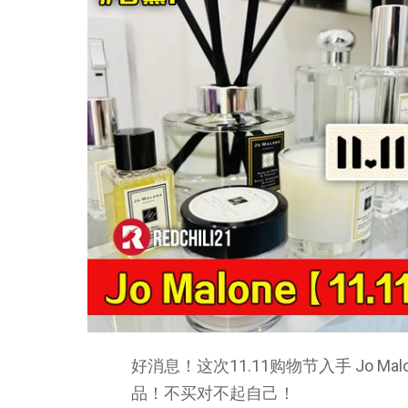
好消息！这次11.11购物节入手 Jo Ma
品！不买对不起自己！