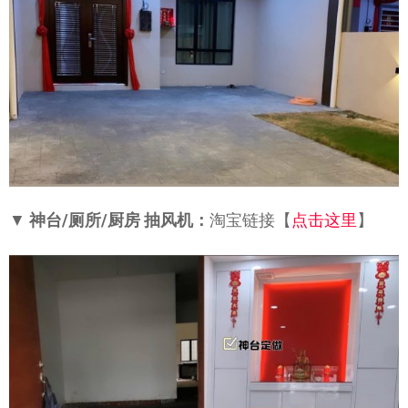
▼
神台/厕所/厨房 抽风机：
淘宝链接【
点击这里
】