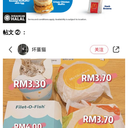
帖文 ② ：