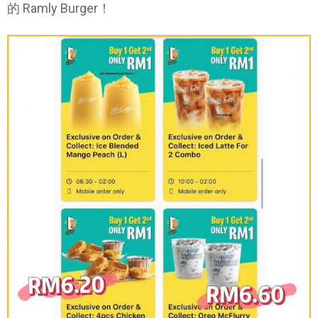
的 Ramly Burger！