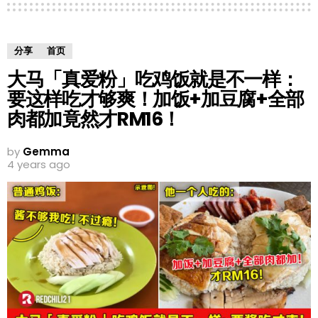
分享
首页
大马「真爱粉」吃鸡饭就是不一样：
要这样吃才够爽！加饭+加豆腐+全部
肉都加竟然才RM16！
by
Gemma
4 years ago