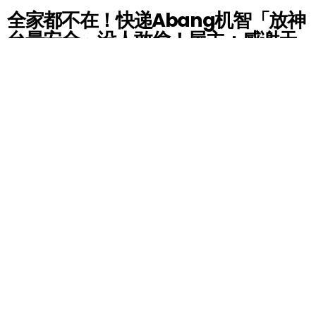
全家都不在！快递Abang机智「放神
台最安全」没人敢偷！屋主：感谢天
阿公帮我签收顺便Popi！
by
Gemma
4 years ago
快递包裹送来了但刚好家里没人？这样的情况经常发