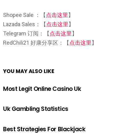
Shopee Sale ：【
点击这里
】
Lazada Sales：【
点击这里
】
Telegram 订阅：【
点击这里
】
RedChili21 好康分享区：【
点击这里
】
YOU MAY ALSO LIKE
Most Legit Online Casino Uk
Uk Gambling Statistics
Best Strategies For Blackjack