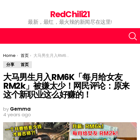
RedChili21
最新，最红，最火辣的新闻尽在这里!
You are here:
Home
首页
大马男生月入RM6K「每月给女友RM2k」被嫌太少！网民评论：原来这个新职业这么好赚的！
分享
首页
大马男生月入RM6K「每月给女友
RM2k」被嫌太少！网民评论：原来
这个新职业这么好赚的！
by
Gemma
4 years ago