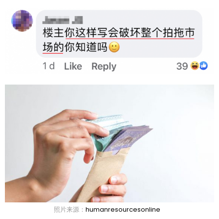
照片来源：
humanresourcesonline