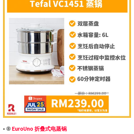
▪
⑧
EuroUno 折叠式电蒸锅