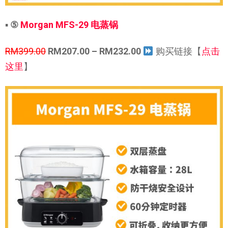
▪
⑤
Morgan MFS-29 电蒸锅
RM399.00
RM207.00 – RM232.00
购买链接【
点击
这里
】