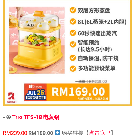
▪
④
Trio TFS-18 电蒸锅
RM239.00
RM189.00
购买链接【
点击这里
】