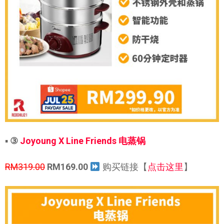
▪
③
Joyoung X Line Friends 电蒸锅
RM319.00
RM169.00
购买链接【
点击这里
】