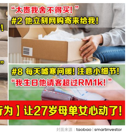
封面来源：
taobao
|
smartinvestor