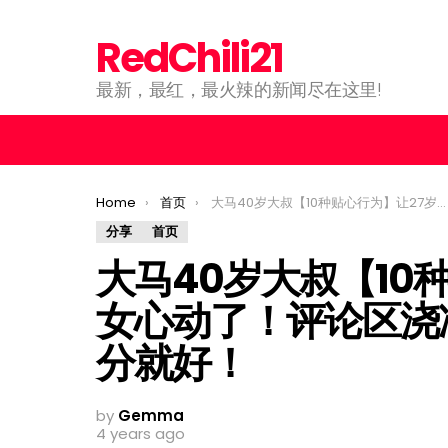
RedChili21
最新，最红，最火辣的新闻尽在这里!
You are here:
Home
首页
大马40岁大叔【10种贴心行为】让27岁母单女心动了！评论区浇冷水清醒：男人的话信3分就好！
分享
首页
大马40岁大叔【10
女心动了！评论区浇
分就好！
by
Gemma
4 years ago