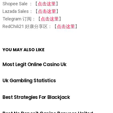
Shopee Sale ：【
点击这里
】
Lazada Sales：【
点击这里
】
Telegram 订阅：【
点击这里
】
RedChili21 好康分享区：【
点击这里
】
YOU MAY ALSO LIKE
Most Legit Online Casino Uk
Uk Gambling Statistics
Best Strategies For Blackjack