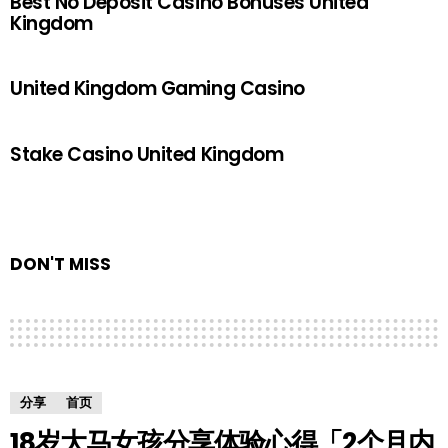
Best No Deposit Casino Bonuses United
Kingdom
United Kingdom Gaming Casino
Stake Casino United Kingdom
DON'T MISS
分享
首页
18岁大马女孩分享体验心得「2个月内