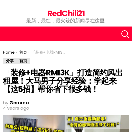
RedChili21
最新，最红，最火辣的新闻尽在这里!
You are here:
Home
首页
「装修+电器RM13K」打造简约风出租屋！大马男子分享经验：学起来【这5招】帮你省下很多钱！
分享
首页
「装修+电器RM13K」打造简约风出
租屋！大马男子分享经验：学起来
【这5招】帮你省下很多钱！
by
Gemma
4 years ago