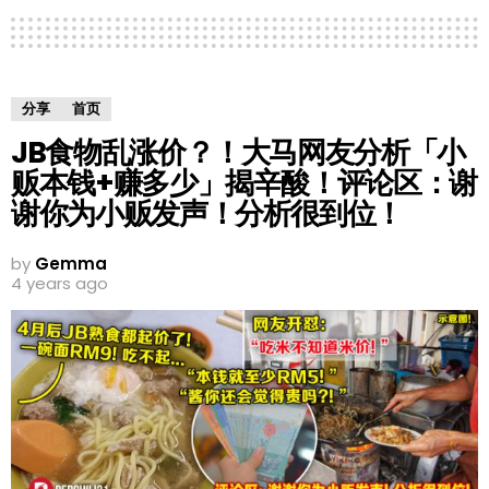
分享
首页
JB食物乱涨价？！大马网友分析「小
贩本钱+赚多少」揭辛酸！评论区：谢
谢你为小贩发声！分析很到位！
by
Gemma
4 years ago