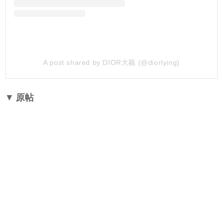
A post shared by DIOR大颖 (@diorlying)
▼
原帖