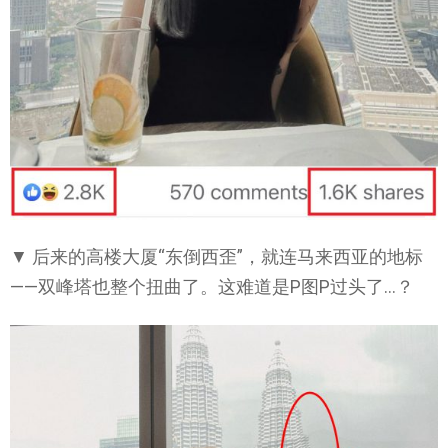
▼ 后来的高楼大厦“东倒西歪”，就连马来西亚的地标
——双峰塔也整个扭曲了。这难道是P图P过头了…？