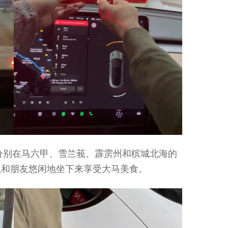
分别在马六甲、雪兰莪、霹雳州和槟城北海的
以和朋友悠闲地坐下来享受大马美食。