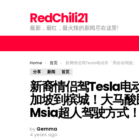
RedChili21
最新，最红，最火辣的新闻尽在这里!
You are here:
Home
首页
新裔情侣驾Tesla电动车「用自动驾驶」从新加坡到槟城！大马酸民：Tesla还没学到Msia超人驾驶方式！
分享
新闻
首页
新裔情侣驾Tesla
加坡到槟城！大马酸民
Msia超人驾驶方式
by
Gemma
4 years ago