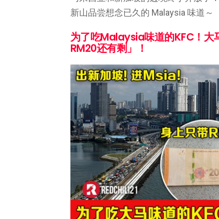
新山品尝想念已久的 Malaysia 味道～
为了吃Malaysia味道的KFC
RM20还有剩」！