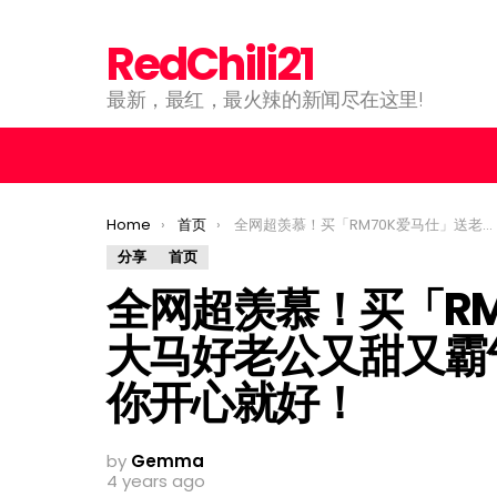
RedChili21
最新，最红，最火辣的新闻尽在这里!
You are here:
Home
首页
全网超羡慕！买「RM70K爱马仕」送老婆！大马好老公又甜又霸气：我真的不会欣赏但你开心就好！
分享
首页
全网超羡慕！买「RM
大马好老公又甜又霸
你开心就好！
by
Gemma
4 years ago