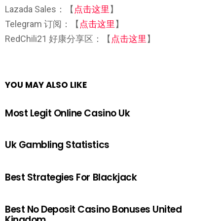
Lazada Sales：【
点击这里
】
Telegram 订阅：【
点击这里
】
RedChili21 好康分享区：【
点击这里
】
YOU MAY ALSO LIKE
Most Legit Online Casino Uk
Uk Gambling Statistics
Best Strategies For Blackjack
Best No Deposit Casino Bonuses United
Kingdom