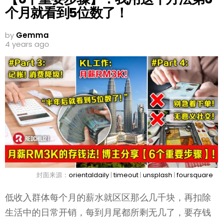
个月就看到5位数了！
by
Gemma
4 years ago
封面来源：
orientaldaily
|
timeout
|
unsplash
|
foursquare
低收入群体每个月的薪水就区区那么几千块，再扣除
生活中的日常开销，每到月尾都所剩无几了，要存钱