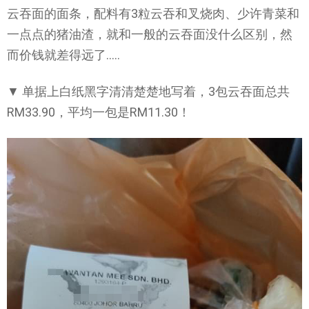
云吞面的面条，配料有3粒云吞和叉烧肉、少许青菜和
一点点的猪油渣，就和一般的云吞面没什么区别，然
而价钱就差得远了…..
▼ 单据上白纸黑字清清楚楚地写着，3包云吞面总共
RM33.90，平均一包是RM11.30！