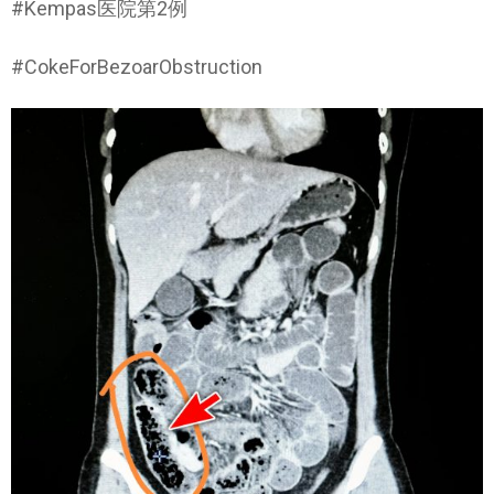
#Kempas医院第2例
#CokeForBezoarObstruction