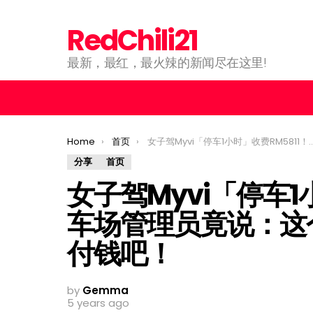
RedChili21
最新，最红，最火辣的新闻尽在这里!
You are here:
Home
首页
女子驾Myvi「停车1小时」收费RM5811！停车场管理员竟说：这个价钱是合理的！快点付钱吧！
分享
首页
女子驾Myvi「停车1
车场管理员竟说：这
付钱吧！
by
Gemma
5 years ago