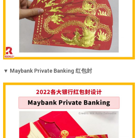
▼ Maybank Private Banking 红包封