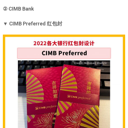
②
CIMB Bank
▼ CIMB Preferred 红包封