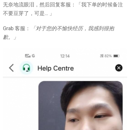
无奈地流眼泪，然后回复客服：「我下单的时候备注
不要豆芽了，可是… 」
Grab 客服：
「对于您的不愉快经历，我感到很抱
歉。」