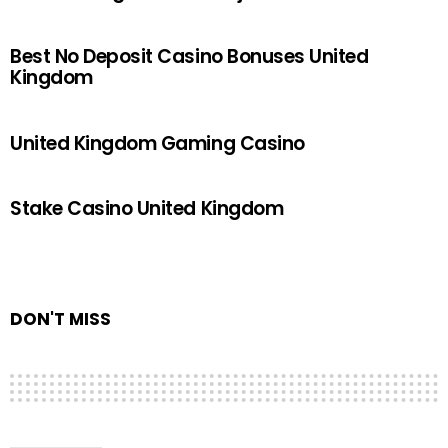
Best No Deposit Casino Bonuses United
Kingdom
United Kingdom Gaming Casino
Stake Casino United Kingdom
DON'T MISS