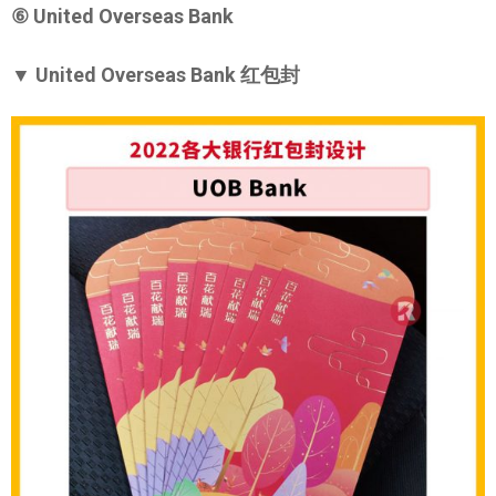
⑥ United Overseas Bank
▼ United Overseas Bank 红包封