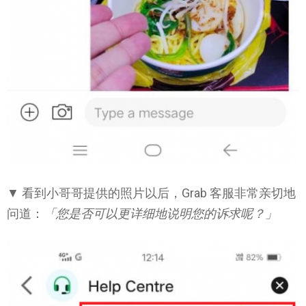
▼ 看到小哥哥提供的照片以后，Grab 客服非常亲切地
问道：
「您是否可以更详细地说明您的诉求呢？」