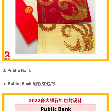
⑧
Public Bank
▼ Public Bank 短款红包封