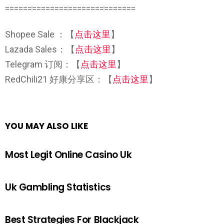
=============================
Shopee Sale ：【
点击这里
】
Lazada Sales：【
点击这里
】
Telegram 订阅：【
点击这里
】
RedChili21 好康分享区：【
点击这里
】
YOU MAY ALSO LIKE
Most Legit Online Casino Uk
Uk Gambling Statistics
Best Strategies For Blackjack