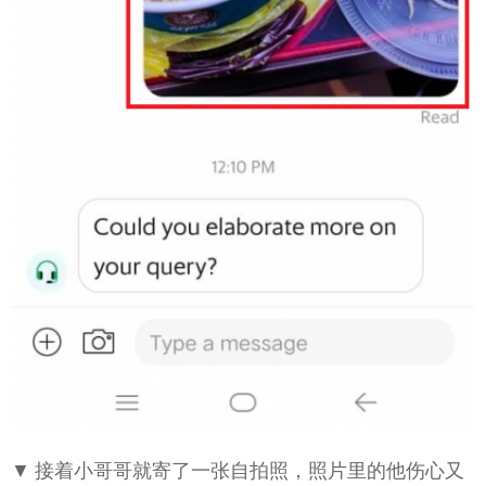
▼ 接着小哥哥就寄了一张自拍照，照片里的他伤心又