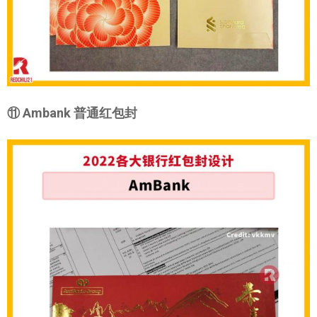
⑪ Ambank 普通红包封