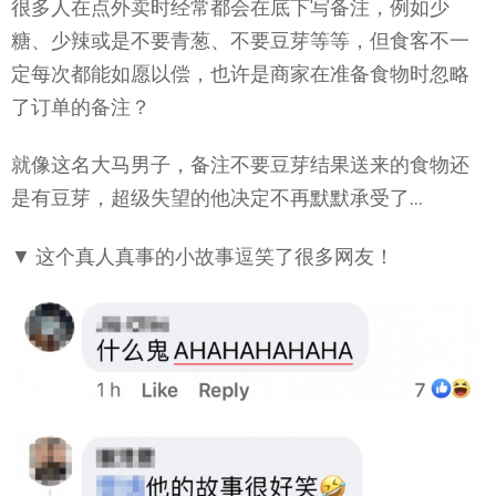
很多人在点外卖时经常都会在底下写备注，例如少
糖、少辣或是不要青葱、不要豆芽等等，但食客不一
定每次都能如愿以偿，也许是商家在准备食物时忽略
了订单的备注？
就像这名大马男子，备注不要豆芽结果送来的食物还
是有豆芽，超级失望的他决定不再默默承受了…
▼ 这个真人真事的小故事逗笑了很多网友！