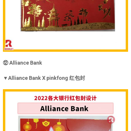
⑫ Alliance Bank
▼Alliance Bank X pinkfong 红包封