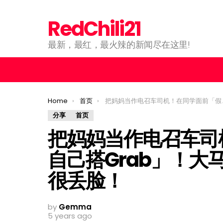
RedChili21
最新，最红，最火辣的新闻尽在这里!
You are here:
Home
首页
把妈妈当作电召车司机！在同学面前「假装自己搭Grab」！大马大学生：妈妈载去学校很丢脸！
分享
首页
把妈妈当作电召车司
自己搭Grab」！大
很丢脸！
by
Gemma
5 years ago