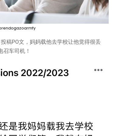
orendogazoarmfy
ns”匿名投稿PO文，妈妈载他去学校让他觉得很丢
 电召车司机！