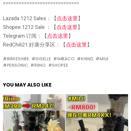
=============================
Lazada 1212 Sales：【
点击这里
】
Shopee 1212 Sale ：【
点击这里
】
Telegram 订阅：【
点击这里
】
RedChili21 好康分享区：【
点击这里
】
BIRKESHIRE
GISELLE
IMBACO
KHIND
MIUI
PENSONIC
RIINO
SHOPEE
YOU MAY ALSO LIKE