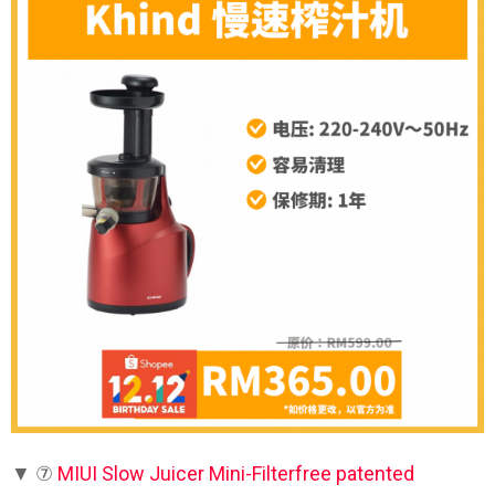
▼ ⑦
MIUI Slow Juicer Mini-Filterfree patented