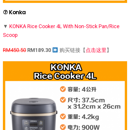
⑦ Konka
▼
KONKA Rice Cooker 4L With Non-Stick Pan/Rice
Scoop
RM450.50
RM189.30
购买链接【
点击这里
】