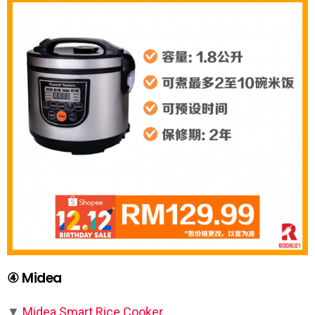
④ Midea
▼
Midea Smart Rice Cooker