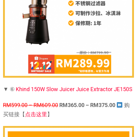
▼ ⑥
Khind 150W Slow Juicer Juice Extractor JE150S
RM599.00 – RM609.00
RM365.00 – RM375.00
购
买链接【
点击这里
】