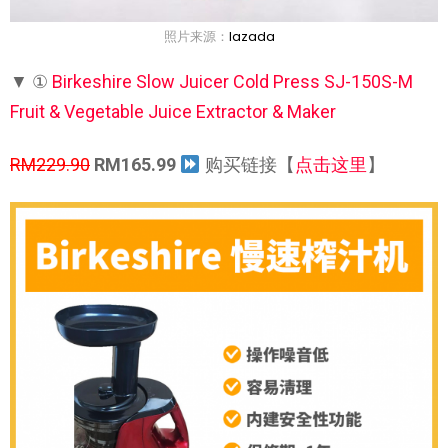
照片来源：
lazada
▼ ①
Birkeshire Slow Juicer Cold Press SJ-150S-M
Fruit & Vegetable Juice Extractor & Maker
RM229.90
RM165.99
购买链接【
点击这里
】