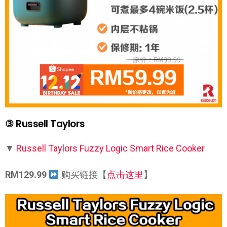
③ Russell Taylors
▼
Russell Taylors Fuzzy Logic Smart Rice Cooker
RM129.99
购买链接【
点击这里
】