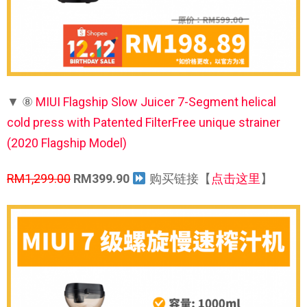
▼ ⑧
MIUI Flagship Slow Juicer 7-Segment helical
cold press with Patented FilterFree unique strainer
(2020 Flagship Model)
RM1,299.00
RM399.90
购买链接【
点击这里
】