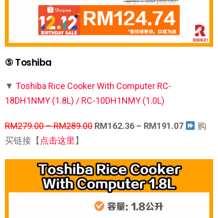
⑤ Toshiba
▼
Toshiba Rice Cooker With Computer RC-
18DH1NMY (1.8L) / RC-10DH1NMY (1.0L)
RM279.00 – RM289.00
RM162.36 – RM191.07
购
买链接【
点击这里
】