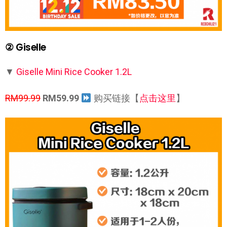
② Giselle
▼
Giselle Mini Rice Cooker 1.2L
RM99.99
RM59.99
购买链接【
点击这里
】