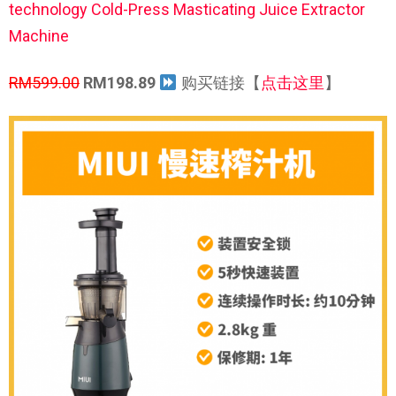
technology Cold-Press Masticating Juice Extractor
Machine
RM599.00
RM198.89
购买链接【
点击这里
】