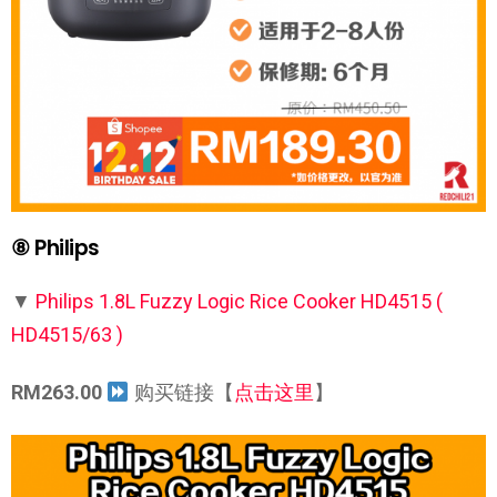
⑧ Philips
▼
Philips 1.8L Fuzzy Logic Rice Cooker HD4515 (
HD4515/63 )
RM263.00
购买链接【
点击这里
】