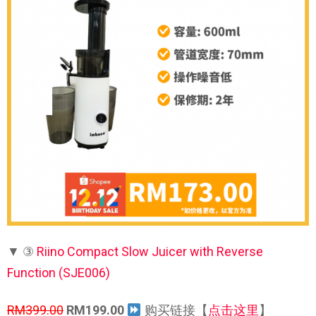
▼ ③
Riino Compact Slow Juicer with Reverse
Function (SJE006)
RM399.00
RM199.00
购买链接【
点击这里
】