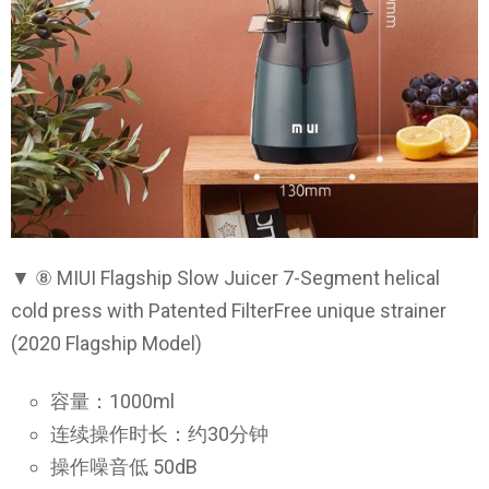
▼ ⑧ MIUI Flagship Slow Juicer 7-Segment helical
cold press with Patented FilterFree unique strainer
(2020 Flagship Model)
容量：1000ml
连续操作时长：约30分钟
操作噪音低 50dB