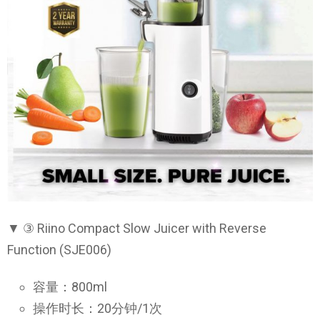
▼ ③ Riino Compact Slow Juicer with Reverse
Function (SJE006)
容量：800ml
操作时长：20分钟/1次