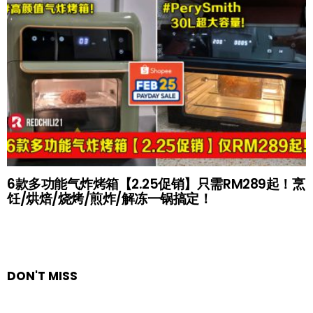
6款多功能气炸烤箱【2.25促销】只需RM289起！烹
饪/烘焙/烧烤/煎炸/解冻一锅搞定！
DON'T MISS