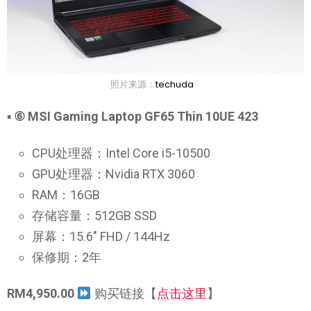
照片来源：
techuda
▪
⑥ MSI Gaming Laptop GF65 Thin 10UE 423
CPU处理器：Intel Core i5-10500
GPU处理器：Nvidia RTX 3060
RAM：16GB
存储容量：512GB SSD
屏幕：15.6″ FHD / 144Hz
保修期：2年
RM4,950.00
购买链接【
点击这里
】