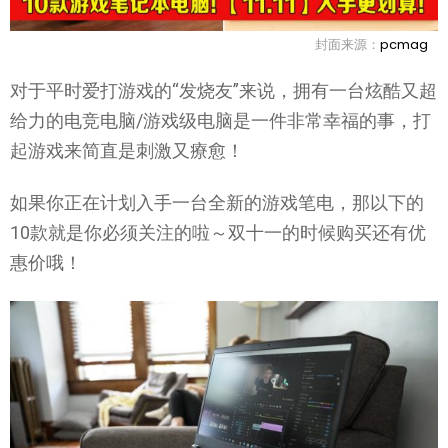
封面来源：
pcmag
对于平时爱打游戏的“发烧友”来说，拥有一台炫酷又超
给力的电竞电脑/游戏级电脑是一件非常幸福的事，打
起游戏来简直是刺激又療愈！
如果你正在计划入手一台全新的游戏笔电，那以下的
10款就是你必须关注的啦～双十一的时候购买还有优
惠价哦！