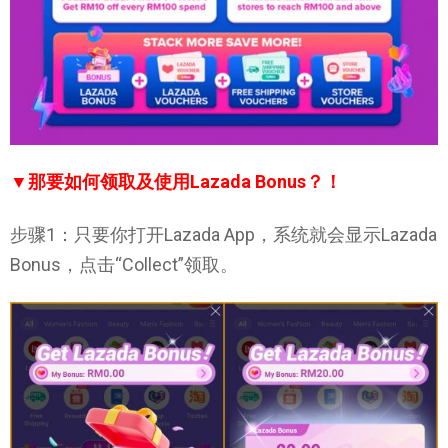
▼那要如何领取及使用Lazada Bonus？！
步骤1：只要你打开Lazada App，系统就会显示Lazada
Bonus，点击“Collect”领取。