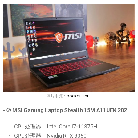
照片来源：
pocket-lint
▪
⑦ MSI Gaming Laptop Stealth 15M A11UEK 202
CPU处理器：Intel Core i7-11375H
GPU处理器：Nvidia RTX 3060