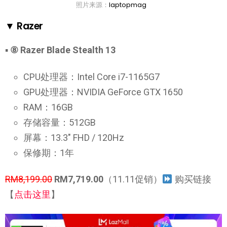
照片来源：
laptopmag
▼ Razer
▪
⑧ Razer Blade Stealth 13
CPU处理器：Intel Core i7-1165G7
GPU处理器：NVIDIA GeForce GTX 1650
RAM：16GB
存储容量：512GB
屏幕：13.3″ FHD / 120Hz
保修期：1年
RM8,199.00
RM7,719.00
（11.11促销）
购买链接
【
点击这里
】