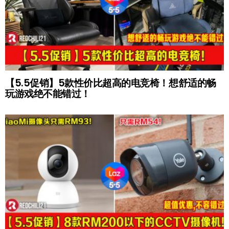
【5.5促销】5款性价比超高的电竞椅！想舒适的畅
玩游戏绝不能错过！