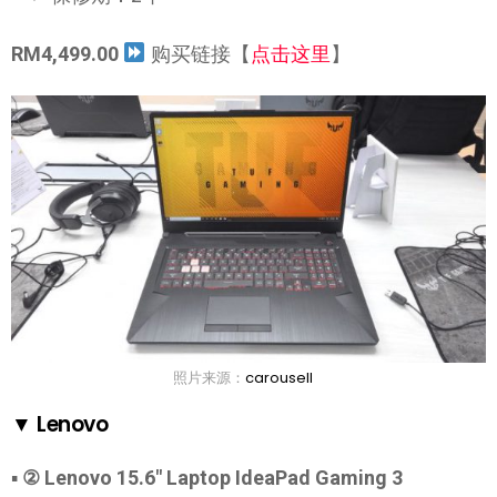
RM4,499.00
购买链接【
点击这里
】
照片来源：
carousell
▼ Lenovo
▪
② Lenovo 15.6″ Laptop IdeaPad Gaming 3