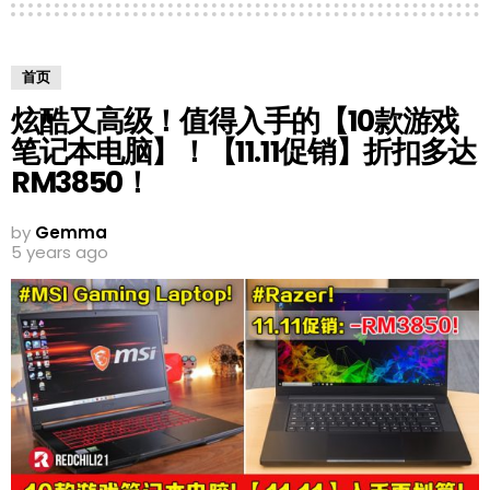
首页
炫酷又高级！值得入手的【10款游戏
笔记本电脑】！【11.11促销】折扣多达
RM3850！
by
Gemma
5 years ago