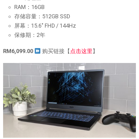
RAM：16GB
存储容量：512GB SSD
屏幕：15.6″ FHD / 144Hz
保修期：2年
RM6,099.00
购买链接【
点击这里
】