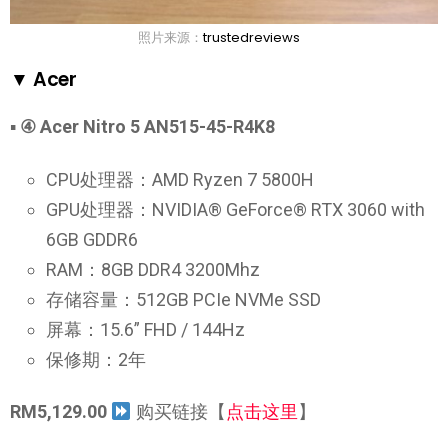
照片来源：
trustedreviews
▼ Acer
▪
④ Acer Nitro 5 AN515-45-R4K8
CPU处理器：AMD Ryzen 7 5800H
GPU处理器：NVIDIA® GeForce® RTX 3060 with
6GB GDDR6
RAM：8GB DDR4 3200Mhz
存储容量：512GB PCIe NVMe SSD
屏幕：15.6” FHD / 144Hz
保修期：2年
RM5,129.00
购买链接【
点击这里
】