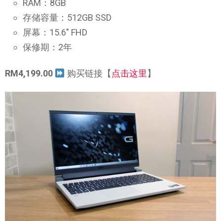
RAM：8GB
存储容量：512GB SSD
屏幕：15.6″ FHD
保修期：2年
RM4,199.00
购买链接【
点击这里
】