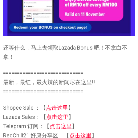
还等什么，马上去领取Lazada Bonus 吧！不拿白不
拿！
=============================
最新，最红，最火辣的新闻尽在这里!!
=============================
Shopee Sale ：【
点击这里
】
Lazada Sales：【
点击这里
】
Telegram 订阅：【
点击这里
】
RedChili21 好康分享区：【
点击这里
】