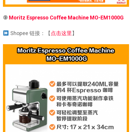
⑨
Moritz Espresso Coffee Machine MO-EM1000G
Shopee 链接：【
点击这里
】