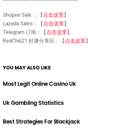
Shopee Sale ：【
点击这里
】
Lazada Sales：【
点击这里
】
Telegram 订阅：【
点击这里
】
RedChili21 好康分享区：【
点击这里
】
YOU MAY ALSO LIKE
Most Legit Online Casino Uk
Uk Gambling Statistics
Best Strategies For Blackjack