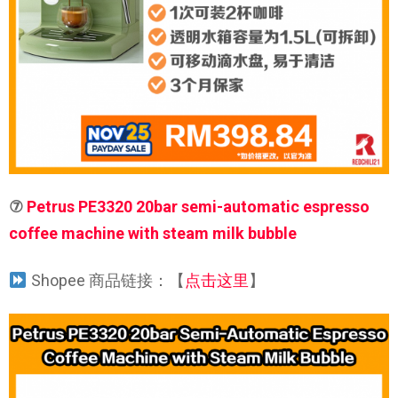
⑦
Petrus PE3320 20bar semi-automatic espresso
coffee machine with steam milk bubble
Shopee 商品链接：【
点击这里
】