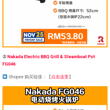
②
Nakada Electric BBQ Grill & Steamboat Pot
FG046
Shopee 购买链接：【
点击这里
】