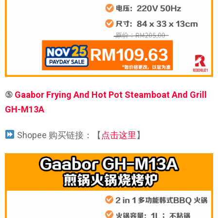
⑤
Gaabor Frying And Hot Pot Steamboat And Grill
GH-M13A
Shopee 购买链接：【
点击这里
】