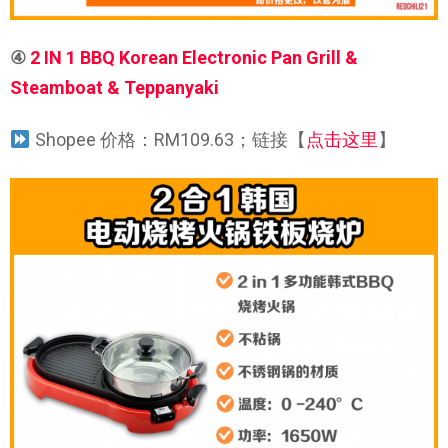
④
2 IN 1 BBQ Korean Electronic Pan Grill &
Steamboat & Teppanyaki
Shopee 价格：RM109.63；链接【
点击这里
】