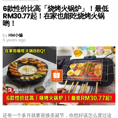
6款性价比高「烧烤火锅炉」！最低
RM30.77起！在家也能吃烧烤火锅
哟！
by
HM小编
5 years ago
还有一个多月就要迎接圣诞节，你想好该怎么度过这