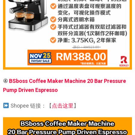
④
BSboss Coffee Maker Machine 20 Bar Pressure
Pump Driven Espresso
Shopee 链接：【
点击这里
】