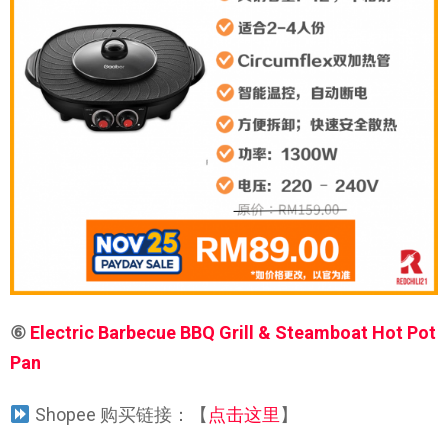
⑥
Electric Barbecue BBQ Grill & Steamboat Hot Pot
Pan
Shopee 购买链接：【
点击这里
】