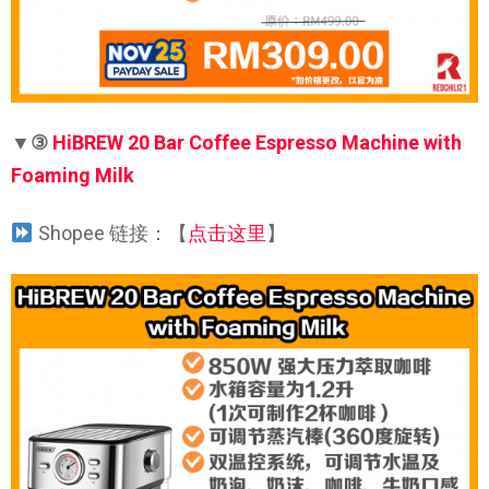
▼③
HiBREW 20 Bar Coffee Espresso Machine with
Foaming Milk
Shopee 链接：【
点击这里
】