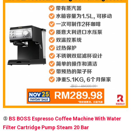
⑤
BS BOSS Espresso Coffee Machine With Water
Filter Cartridge Pump Steam 20 Bar