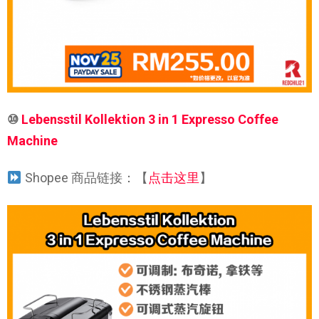
⑩
Lebensstil Kollektion 3 in 1 Expresso Coffee
Machine
Shopee 商品链接：【
点击这里
】