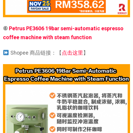
⑥
Petrus PE3606 19bar semi-automatic espresso
coffee machine with steam function
Shopee 商品链接：【
点击这里
】