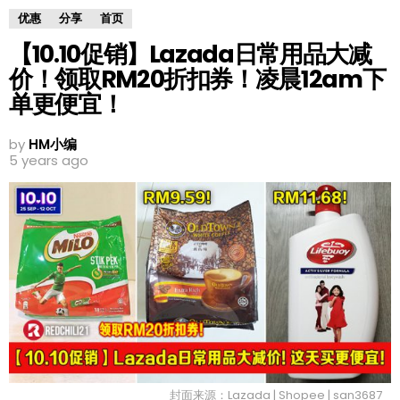
优惠
分享
首页
【10.10促销】Lazada日常用品大减
价！领取RM20折扣券！凌晨12am下
单更便宜！
by
HM小编
5 years ago
封面来源：Lazada | Shopee | san3687