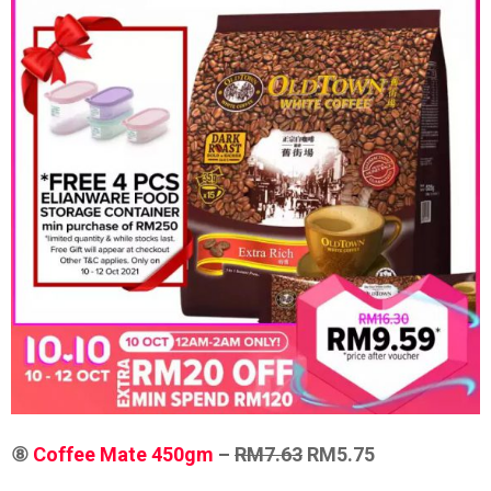
⑧
Coffee Mate 450gm
–
RM7.63
RM5.75