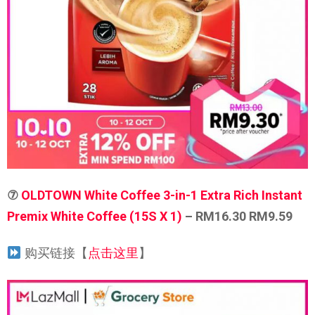
⑦
OLDTOWN White Coffee 3-in-1 Extra Rich Instant
Premix White Coffee (15S X 1)
– RM16.30 RM9.59
购买链接【
点击这里
】