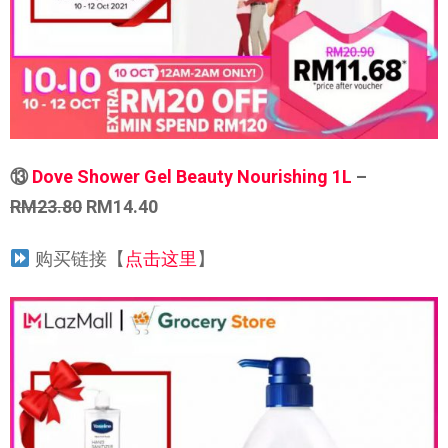
⑬
Dove Shower Gel Beauty Nourishing 1L
–
RM23.80
RM14.40
购买链接【
点击这里
】