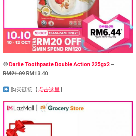
⑩
Darlie Toothpaste Double Action 225gx2
–
RM21.09
RM13.40
购买链接【
点击这里
】