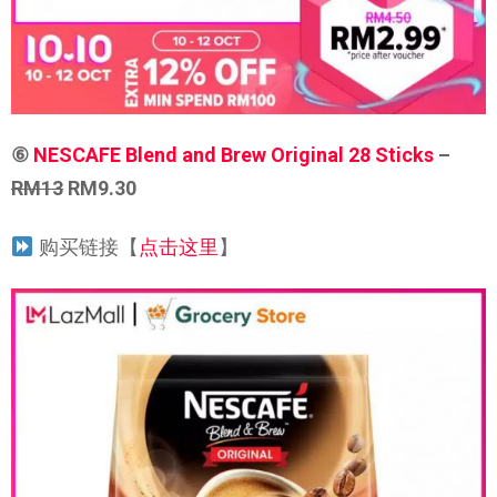
⑥
NESCAFE Blend and Brew Original 28 Sticks
–
RM13
RM9.30
购买链接【
点击这里
】