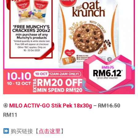
④
MILO ACTIV-GO Stik Pek 18x30g
–
RM16.50
RM11
购买链接【
点击这里
】