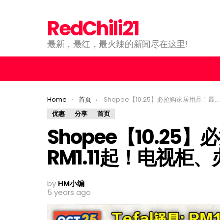
RedChili21
最新，最红，最火辣的新闻尽在这里!
You are here:
Home
首页
Shopee【10.25】必抢购家居用品！最低从RM1.11起！电视柜、办公椅只需RM11.11！
优惠
分享
首页
Shopee【10.2
RM1.11起！电视柜、
by
HM小编
5 years ago