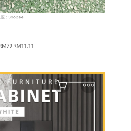
源：Shopee
RM79
RM11.11