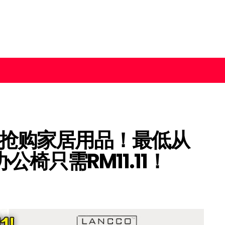
5】必抢购家居用品！最低从
办公椅只需RM11.11！