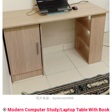
照片来源：dyalova4996
④
Modern Computer Study/Laptop Table With Book